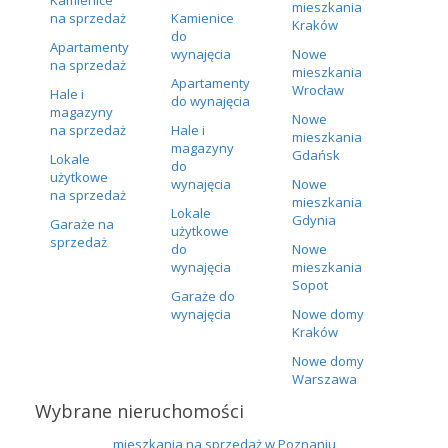
mieszkania
na sprzedaż
Kamienice
Kraków
do
Apartamenty
wynajęcia
Nowe
na sprzedaż
mieszkania
Apartamenty
Wrocław
Hale i
do wynajęcia
magazyny
Nowe
na sprzedaż
Hale i
mieszkania
magazyny
Gdańsk
Lokale
do
użytkowe
wynajęcia
Nowe
na sprzedaż
mieszkania
Lokale
Gdynia
Garaże na
użytkowe
sprzedaż
do
Nowe
wynajęcia
mieszkania
Sopot
Garaże do
wynajęcia
Nowe domy
Kraków
Nowe domy
Warszawa
Wybrane nieruchomości
mieszkania na sprzedaż w Poznaniu