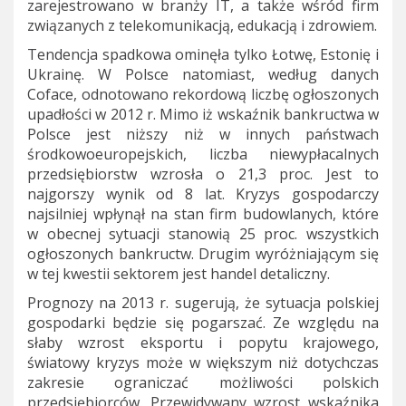
zarejestrowano w branży IT, a także wśród firm
związanych z telekomunikacją, edukacją i zdrowiem.
Tendencja spadkowa ominęła tylko Łotwę, Estonię i
Ukrainę. W Polsce natomiast, według danych
Coface, odnotowano rekordową liczbę ogłoszonych
upadłości w 2012 r. Mimo iż wskaźnik bankructwa w
Polsce jest niższy niż w innych państwach
środkowoeuropejskich, liczba niewypłacalnych
przedsiębiorstw wzrosła o 21,3 proc. Jest to
najgorszy wynik od 8 lat. Kryzys gospodarczy
najsilniej wpłynął na stan firm budowlanych, które
w obecnej sytuacji stanowią 25 proc. wszystkich
ogłoszonych bankructw. Drugim wyróżniającym się
w tej kwestii sektorem jest handel detaliczny.
Prognozy na 2013 r. sugerują, że sytuacja polskiej
gospodarki będzie się pogarszać. Ze względu na
słaby wzrost eksportu i popytu krajowego,
światowy kryzys może w większym niż dotychczas
zakresie ograniczać możliwości polskich
przedsiębiorców. Przewidywany wzrost wskaźnika