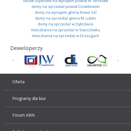
lokale użytkowe na wynajem powiat M. Wrocław
domy na sprzedaż powiat Działdowski
domy na wynajem gmina Nowa Sól
domy na sprzedaż gmina M. Lublin
domy na sprzedaż w Dąbrówce
mieszkania na sprzedaż w Starczówku
mieszkania na sprzedaż w Drzazgach
Deweloperzy
Oferta
Programy dla biur
Forum KRN