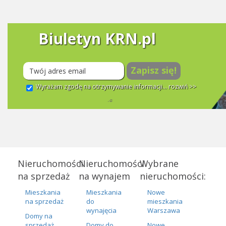
Biuletyn KRN.pl
Zapisz się!
Wyrażam zgodę na otrzymywanie informacji...
rozwiń >>
Nieruchomości
Nieruchomości
Wybrane
na sprzedaż
na wynajem
nieruchomości:
Mieszkania
Mieszkania
Nowe
na sprzedaż
do
mieszkania
wynajęcia
Warszawa
Domy na
sprzedaż
Domy do
Nowe