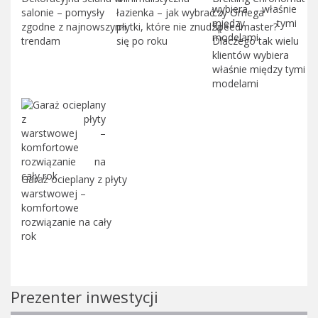
salonie – pomysły
łazienka – jak wybrać
czy Omega
zgodne z najnowszymi
płytki, które nie znudzą
Speedmaster?
trendam
się po roku
Dlaczego tak wielu
klientów wybiera
właśnie między tymi
modelami
Garaż ocieplany z płyty
warstwowej –
komfortowe
rozwiązanie na cały
rok
Prezenter inwestycji