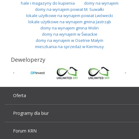
hale i magazyny do kupienia
domy na wynajem
domy na wynajem powiat M. Suwałki
lokale użytkowe na wynajem powiat Lwówecki
lokale użytkowe na wynajem gmina Jastrząb
domy na wynajem gmina Wolin
domy na wynajem w Świackie
domy na wynajem w Osetnie Małym
mieszkania na sprzedaż w Kiermusy
Deweloperzy
Oferta
Programy dla biur
Forum KRN