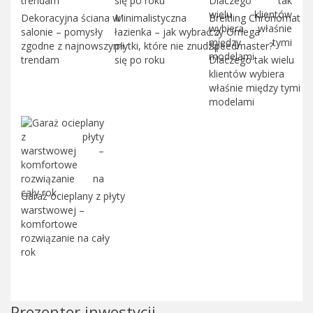
Dekoracyjna ściana w
Minimalistyczna
Breitling Chronomat
salonie – pomysły
łazienka – jak wybrać
czy Omega
zgodne z najnowszymi
płytki, które nie znudzą
Speedmaster?
trendam
się po roku
Dlaczego tak wielu
klientów wybiera
właśnie między tymi
modelami
Garaż ocieplany z płyty
warstwowej –
komfortowe
rozwiązanie na cały
rok
Prezenter inwestycji