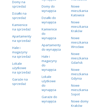
Domy na
sprzedaż
Domy do
Nowe
wynajęcia
mieszkania
Działki na
Katowice
sprzedaż
Działki do
wynajęcia
Nowe
Kamienice
mieszkania
na sprzedaż
Kamienice
Kraków
do
Apartamenty
wynajęcia
Nowe
na sprzedaż
mieszkania
Apartamenty
Wrocław
Hale i
do wynajęcia
magazyny
Nowe
na sprzedaż
Hale i
mieszkania
magazyny
Gdańsk
Lokale
do
użytkowe
wynajęcia
Nowe
na sprzedaż
mieszkania
Lokale
Gdynia
Garaże na
użytkowe
sprzedaż
do
Nowe
wynajęcia
mieszkania
Sopot
Garaże do
wynajęcia
Nowe domy
Kraków