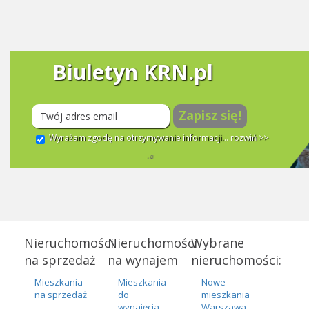
Biuletyn KRN.pl
Zapisz się!
Wyrażam zgodę na otrzymywanie informacji...
rozwiń >>
Nieruchomości
Nieruchomości
Wybrane
na sprzedaż
na wynajem
nieruchomości:
Mieszkania
Mieszkania
Nowe
na sprzedaż
do
mieszkania
wynajęcia
Warszawa