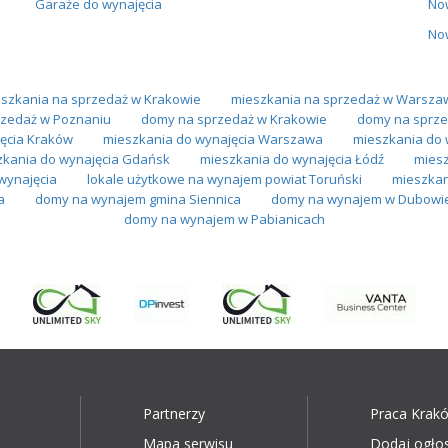
Garaże do wynajęcia
No
No
szkania na sprzedaż w Krakowie
mieszkania na sprzedaż w Warsza
zedaż w Poznaniu
domy na sprzedaż w Krakowie
domy na sprze
ęcia Kraków
mieszkania do wynajęcia Warszawa
mieszkania do 
zkania do wynajęcia Gdańsk
mieszkania do wynajęcia Łódź
miesz
wynajęcia
lokale użytkowe na wynajem powiat Toruński
mieszkan
a
domy na wynajem gmina Siennica
domy na wynajem w Dubowi
domy na wynajem w Pabianicach
Partnerzy
Praca Krak
Mapa serwisu
Dodaj ogło