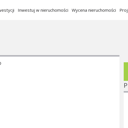
estycji
Inwestuj w nieruchomości
Wycena nieruchomości
Pro
p
P