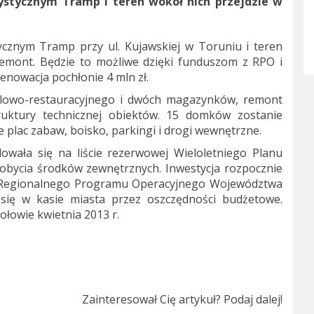
stycznym Tramp i teren wokół nich przejdzie w
cznym Tramp przy ul. Kujawskiej w Toruniu i teren
emont. Będzie to możliwe dzięki funduszom z RPO i
nowacja pochłonie 4 mln zł.
elowo-restauracyjnego i dwóch magazynków, remont
ruktury technicznej obiektów. 15 domków zostanie
lac zabaw, boisko, parkingi i drogi wewnętrzne.
dowała się na liście rezerwowej Wieloletniego Planu
dobycia środków zewnętrznych. Inwestycja rozpocznie
 z Regionalnego Programu Operacyjnego Województwa
 się w kasie miasta przez oszczędności budżetowe.
ołowie kwietnia 2013 r.
Zainteresował Cię artykuł? Podaj dalej!