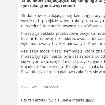
15 domków znajdujących się kempingu tury
tym roku gruntowny remont.
15 domków znajdujących się kempingu turysty
wokół nich przejdzie w tym roku gruntowny r
oszczędnościom budżetowym miasta. W sumie re
Inwestycja zakłada przebudowę budynku hot
kuchni terenowej i zmodernizowanie infrast
wyremontowanych, a 5 zbudowanych. Powstanie p
Realizacja modernizacji kempingu, która znaj
Inwestycyjnego miasta, była uzależniona od z
się w tym roku, dzięki 2 mln zł pozyskanym
Kujawsko-Pomorskiego. Drugie tyle znalazło
Rewitalizacja ośrodka planowo zakończy się w p
Źródło: KRN.pl | 2012-08-21
Czy ten artykuł był dla Ciebie interesujący?