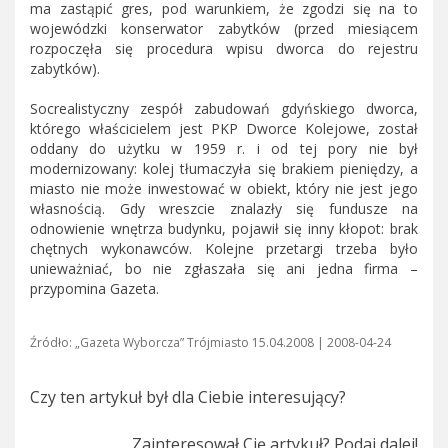
ma zastąpić gres, pod warunkiem, że zgodzi się na to
wojewódzki konserwator zabytków (przed miesiącem
rozpoczęła się procedura wpisu dworca do rejestru
zabytków).
Socrealistyczny zespół zabudowań gdyńskiego dworca,
którego właścicielem jest PKP Dworce Kolejowe, został
oddany do użytku w 1959 r. i od tej pory nie był
modernizowany: kolej tłumaczyła się brakiem pieniędzy, a
miasto nie może inwestować w obiekt, który nie jest jego
własnością. Gdy wreszcie znalazły się fundusze na
odnowienie wnętrza budynku, pojawił się inny kłopot: brak
chętnych wykonawców. Kolejne przetargi trzeba było
unieważniać, bo nie zgłaszała się ani jedna firma –
przypomina Gazeta.
Źródło: „Gazeta Wyborcza” Trójmiasto 15.04.2008 | 2008-04-24
Czy ten artykuł był dla Ciebie interesujący?
Zainteresował Cię artykuł? Podaj dalej!