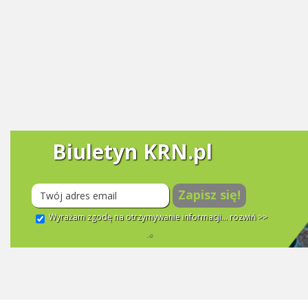
Biuletyn KRN.pl
Zapisz się!
Wyrażam zgodę na otrzymywanie informacji...
rozwiń >>