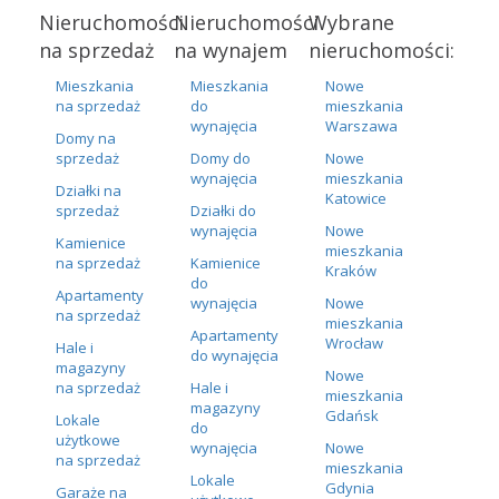
Nieruchomości
Nieruchomości
Wybrane
na sprzedaż
na wynajem
nieruchomości:
Mieszkania
Mieszkania
Nowe
na sprzedaż
do
mieszkania
wynajęcia
Warszawa
Domy na
sprzedaż
Domy do
Nowe
wynajęcia
mieszkania
Działki na
Katowice
sprzedaż
Działki do
wynajęcia
Nowe
Kamienice
mieszkania
na sprzedaż
Kamienice
Kraków
do
Apartamenty
wynajęcia
Nowe
na sprzedaż
mieszkania
Apartamenty
Wrocław
Hale i
do wynajęcia
magazyny
Nowe
na sprzedaż
Hale i
mieszkania
magazyny
Gdańsk
Lokale
do
użytkowe
wynajęcia
Nowe
na sprzedaż
mieszkania
Lokale
Gdynia
Garaże na