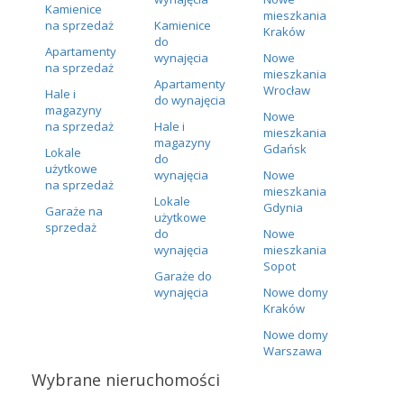
Kamienice
mieszkania
na sprzedaż
Kamienice
Kraków
do
Apartamenty
wynajęcia
Nowe
na sprzedaż
mieszkania
Apartamenty
Wrocław
Hale i
do wynajęcia
magazyny
Nowe
na sprzedaż
Hale i
mieszkania
magazyny
Gdańsk
Lokale
do
użytkowe
wynajęcia
Nowe
na sprzedaż
mieszkania
Lokale
Gdynia
Garaże na
użytkowe
sprzedaż
do
Nowe
wynajęcia
mieszkania
Sopot
Garaże do
wynajęcia
Nowe domy
Kraków
Nowe domy
Warszawa
Wybrane nieruchomości