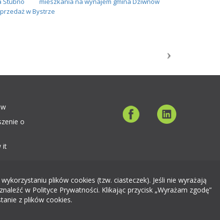
 Stubno
mieszkania na wynajem gmina Dziwnów
przedaż w Bystrze
ów
szenie o
 it
orzystaniu plików cookies (tzw. ciasteczek). Jeśli nie wyrażają
znaleźć w Polityce Prywatności. Klikając przycisk „Wyrażam zgodę”
tanie z plików cookies.