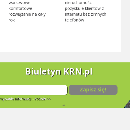
warstwowej –
nieruchomości
komfortowe
pozyskuje klientów z
rozwiązanie na cały
internetu bez zimnych
rok
telefonów
Biuletyn KRN.pl
Zapisz się!
ywanie informacji...
rozwiń >>