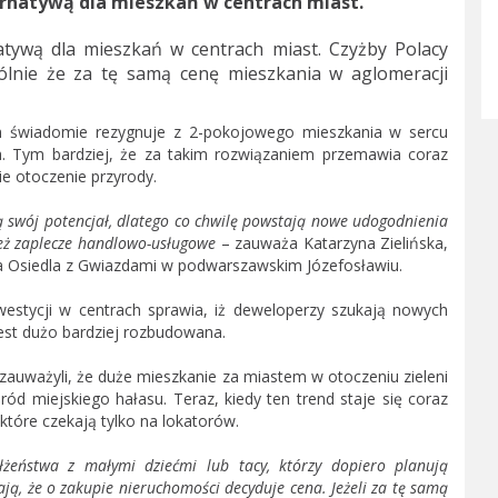
ternatywą dla mieszkań w centrach miast.
natywą dla mieszkań w centrach miast. Czyżby Polacy
ólnie że za tę samą cenę mieszkania w aglomeracji
in świadomie rezygnuje z 2-pokojowego mieszkania w sercu
. Tym bardziej, że za takim rozwiązaniem przemawia coraz
nie otoczenie przyrody.
ą swój potencjał, dlatego co chwilę powstają nowe udogodnienia
ież zaplecze handlowo-usługowe
– zauważa Katarzyna Zielińska,
ora Osiedla z Gwiazdami w podwarszawskim Józefosławiu.
nwestycji w centrach sprawia, iż deweloperzy szukają nowych
jest dużo bardziej rozbudowana.
mu zauważyli, że duże mieszkanie za miastem w otoczeniu zieleni
ód miejskiego hałasu. Teraz, kiedy ten trend staje się coraz
które czekają tylko na lokatorów.
łżeństwa z małymi dziećmi lub tacy, którzy dopiero planują
ją, że o zakupie nieruchomości decyduje cena. Jeżeli za tę samą