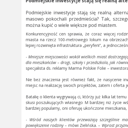
Podmiejskie inwestycje stają się realną al
Podmiejskie inwestycje stają się realną alter
masowo pokochali przedmieścia? Tak, szczeg
można kupić o wiele większe pod miastem.
Konkurencyjność cen sprawia, że coraz więcej rodz
miasta na rzecz 100-metrowego lokum na obrzeżach
lepiej rozwinięta infrastruktura „peryferii”, a jednocześ
-
Mniejsze miejscowości wokół wielkich miast dostrzegaj
dla mieszkańców – drogi, szkoły i przedszkola, jak równ
specjalista ds. reklamy Marma Polskie Folie – inwest
Nie bez znaczenia jest również fakt, że nasycenie i
miejsc na realizację swoich projektów, zatem i oferta 
Batalię o klienta wygrywają ci, którzy już kilka lat te
skusi poszukujących własnego M bardziej niż życie wśr
bardziej popularny, oni oferuję ukończone mieszkania, 
-
Wśród naszych klientów przeważają szczególnie ma
powiększenie rodziny
– mówi Zielińska. –
Wprost przyzna