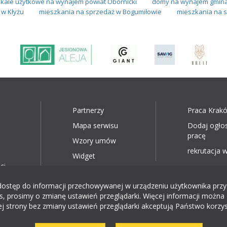
okale użytkowe na wynajem powiat Obornicki
domy na wynajem gmina
w Kłyżu
mieszkania na sprzedaż w Bogumiłowie
mieszkania na s
Partnerzy
Praca Krak
Mapa serwisu
Dodaj ogło
pracę
Wzory umów
rekrutacja w
Widget
ci
ęp do informacji przechowywanej w urządzeniu użytkownika przy wyk
, prosimy o zmianę ustawień przeglądarki. Więcej informacji można 
ej strony bez zmiany ustawień przeglądarki akceptują Państwo korzys