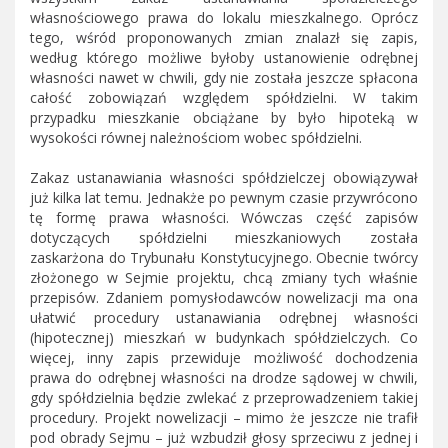
własnościowego prawa do lokalu mieszkalnego. Oprócz
tego, wśród proponowanych zmian znalazł się zapis,
według którego możliwe byłoby ustanowienie odrębnej
własności nawet w chwili, gdy nie została jeszcze spłacona
całość zobowiązań względem spółdzielni. W takim
przypadku mieszkanie obciążane by było hipoteką w
wysokości równej należnościom wobec spółdzielni.
Zakaz ustanawiania własności spółdzielczej obowiązywał
już kilka lat temu. Jednakże po pewnym czasie przywrócono
tę formę prawa własności. Wówczas część zapisów
dotyczących spółdzielni mieszkaniowych została
zaskarżona do Trybunału Konstytucyjnego. Obecnie twórcy
złożonego w Sejmie projektu, chcą zmiany tych właśnie
przepisów. Zdaniem pomysłodawców nowelizacji ma ona
ułatwić procedury ustanawiania odrębnej własności
(hipotecznej) mieszkań w budynkach spółdzielczych. Co
więcej, inny zapis przewiduje możliwość dochodzenia
prawa do odrębnej własności na drodze sądowej w chwili,
gdy spółdzielnia będzie zwlekać z przeprowadzeniem takiej
procedury. Projekt nowelizacji – mimo że jeszcze nie trafił
pod obrady Sejmu – już wzbudził głosy sprzeciwu z jednej i