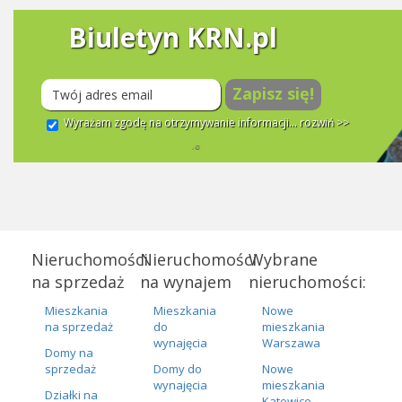
Biuletyn KRN.pl
Zapisz się!
Wyrażam zgodę na otrzymywanie informacji...
rozwiń >>
Nieruchomości
Nieruchomości
Wybrane
na sprzedaż
na wynajem
nieruchomości:
Mieszkania
Mieszkania
Nowe
na sprzedaż
do
mieszkania
wynajęcia
Warszawa
Domy na
sprzedaż
Domy do
Nowe
wynajęcia
mieszkania
Działki na
Katowice