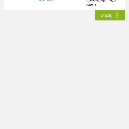
Kraków, Dębniki, ul.
Zawiła
więcej