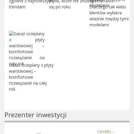
zgodne z najnowszymi
płytki, które nie znudzą
Speedmaster?
trendam
się po roku
Dlaczego tak wielu
klientów wybiera
właśnie między tymi
modelami
Garaż ocieplany z płyty
warstwowej –
komfortowe
rozwiązanie na cały
rok
Prezenter inwestycji
Cerelis –