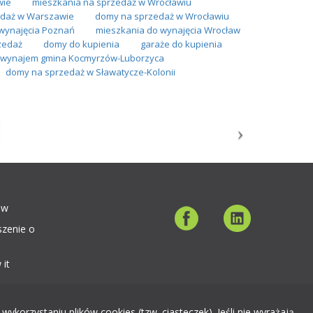
wie
mieszkania na sprzedaż w Wrocławiu
daż w Warszawie
domy na sprzedaż w Wrocławiu
wynajęcia Poznań
mieszkania do wynajęcia Wrocław
zedaż
domy do kupienia
garaże do kupienia
a wynajem gmina Kocmyrzów-Luborzyca
domy na sprzedaż w Sławatycze-Kolonii
ów
szenie o
 it
orzystaniu plików cookies (tzw. ciasteczek). Jeśli nie wyrażają