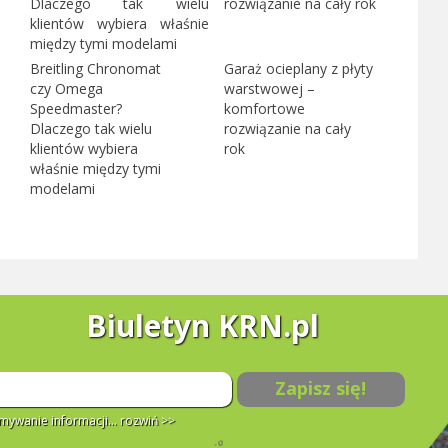
Breitling Chronomat
Garaż ocieplany z płyty
czy Omega
warstwowej –
Speedmaster?
komfortowe
Dlaczego tak wielu
rozwiązanie na cały
klientów wybiera
rok
właśnie między tymi
modelami
Biuletyn KRN.pl
Zapisz się!
ywanie informacji...
rozwiń >>