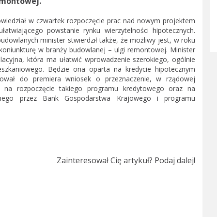
remontowej.
powiedział w czwartek rozpoczęcie prac nad nowym projektem
twiającego powstanie rynku wierzytelności hipotecznych.
udowlanych minister stwierdził także, że możliwy jest, w roku
niunkturę w branży budowlanej – ulgi remontowej. Minister
slacyjna, która ma ułatwić wprowadzenie szerokiego, ogólnie
szkaniowego. Będzie ona oparta na kredycie hipotecznym
erował do premiera wniosek o przeznaczenie, w rządowej
 na rozpoczęcie takiego programu kredytowego oraz na
onego przez Bank Gospodarstwa Krajowego i programu
Zainteresował Cię artykuł? Podaj dalej!