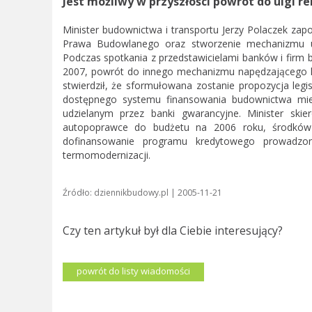
Jest możliwy w przyszłości powrót do ulgi 
Minister budownictwa i transportu Jerzy Polaczek za
Prawa Budowlanego oraz stworzenie mechanizmu uła
Podczas spotkania z przedstawicielami banków i firm b
2007, powrót do innego mechanizmu napędzającego ko
stwierdził, że sformułowana zostanie propozycja legi
dostępnego systemu finansowania budownictwa mie
udzielanym przez banki gwarancyjne. Minister ski
autopoprawce do budżetu na 2006 roku, środków
dofinansowanie programu kredytowego prowadz
termomodernizacji.
Źródło: dziennikbudowy.pl | 2005-11-21
Czy ten artykuł był dla Ciebie interesujący?
powrót do listy wiadomości