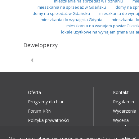
mieszkania na sprzedaż w Poznaniu
mie
mieszkania na sprzedaż w Gdańsku
domy na spr
domy na sprzedaż w Gdańsku
mieszkania do wynaj
mieszkania do wynajęcia Gdynia
mieszkania do
mieszkania na wynajem powiat Olkusk
lokale użytkowe na wynajem gmina Mal
Deweloperzy
Oferta
Kontakt
Programy dla biur
Regulamin
Forum KRN
Wydarzenia
Polityka prywatności
Wycena
nieruchomoś
Nasza strona internetowa może przechowywać oraz uzyskiwać dost