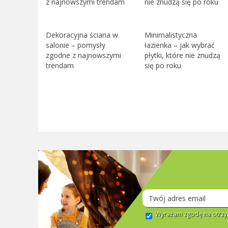
Dekoracyjna ściana w
Minimalistyczna
salonie – pomysły
łazienka – jak wybrać
zgodne z najnowszymi
płytki, które nie znudzą
trendam
się po roku
Wyrażam zgodę na otrzym