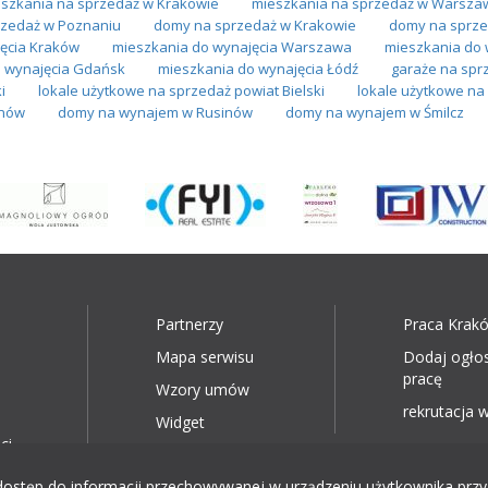
szkania na sprzedaż w Krakowie
mieszkania na sprzedaż w Warsza
zedaż w Poznaniu
domy na sprzedaż w Krakowie
domy na sprze
ęcia Kraków
mieszkania do wynajęcia Warszawa
mieszkania do 
 wynajęcia Gdańsk
mieszkania do wynajęcia Łódź
garaże na spr
i
lokale użytkowe na sprzedaż powiat Bielski
lokale użytkowe n
anów
domy na wynajem w Rusinów
domy na wynajem w Śmilcz
Partnerzy
Praca Krak
Mapa serwisu
Dodaj ogło
pracę
Wzory umów
rekrutacja w
Widget
ci
ęp do informacji przechowywanej w urządzeniu użytkownika przy wyk