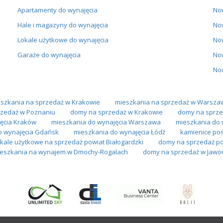
Apartamenty do wynajęcia
No
Hale i magazyny do wynajęcia
No
Lokale użytkowe do wynajęcia
No
Garaże do wynajęcia
No
No
szkania na sprzedaż w Krakowie
mieszkania na sprzedaż w Warsza
zedaż w Poznaniu
domy na sprzedaż w Krakowie
domy na sprze
ęcia Kraków
mieszkania do wynajęcia Warszawa
mieszkania do 
o wynajęcia Gdańsk
mieszkania do wynajęcia Łódź
kamienice po
okale użytkowe na sprzedaż powiat Białogardzki
domy na sprzedaż pow
eszkania na wynajem w Dmochy-Rogalach
domy na sprzedaż w Jawo