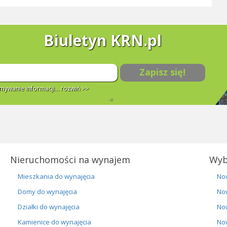
Biuletyn KRN.pl
Zapisz się!
ywanie informacji...
rozwiń >>
Nieruchomości na wynajem
Wyb
Mieszkania do wynajęcia
No
Domy do wynajęcia
No
Działki do wynajęcia
No
Kamienice do wynajęcia
No