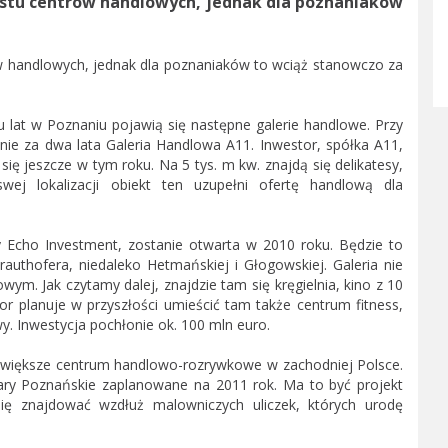
astu centrów handlowych, jednak dla poznaniaków
ów handlowych, jednak dla poznaniaków to wciąż stanowczo za
lku lat w Poznaniu pojawią się następne galerie handlowe. Przy
nie za dwa lata Galeria Handlowa A11. Inwestor, spółka A11,
ię jeszcze w tym roku. Na 5 tys. m kw. znajdą się delikatesy,
swej lokalizacji obiekt ten uzupełni ofertę handlową dla
y Echo Investment, zostanie otwarta w 2010 roku. Będzie to
authofera, niedaleko Hetmańskiej i Głogowskiej. Galeria nie
ym. Jak czytamy dalej, znajdzie tam się kręgielnia, kino z 10
or planuje w przyszłości umieścić tam także centrum fitness,
y. Inwestycja pochłonie ok. 100 mln euro.
największe centrum handlowo-rozrywkowe w zachodniej Polsce.
 Poznańskie zaplanowane na 2011 rok. Ma to być projekt
się znajdować wzdłuż malowniczych uliczek, których urodę