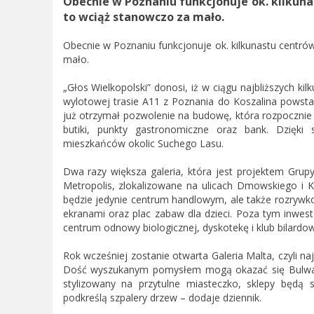
Obecnie w Poznaniu funkcjonuje ok. kilkun
to wciąż stanowczo za mało.
Obecnie w Poznaniu funkcjonuje ok. kilkunastu centr
mało.
„Głos Wielkopolski” donosi, iż w ciągu najbliższych ki
wylotowej trasie A11 z Poznania do Koszalina powsta
już otrzymał pozwolenie na budowę, która rozpocznie s
butiki, punkty gastronomiczne oraz bank. Dzięki 
mieszkańców okolic Suchego Lasu.
Dwa razy większa galeria, która jest projektem Grup
Metropolis, zlokalizowane na ulicach Dmowskiego i Kr
będzie jedynie centrum handlowym, ale także rozrywkow
ekranami oraz plac zabaw dla dzieci. Poza tym inwest
centrum odnowy biologicznej, dyskotekę i klub bilardow
Rok wcześniej zostanie otwarta Galeria Malta, czyli 
Dość wyszukanym pomysłem mogą okazać się Bulwary
stylizowany na przytulne miasteczko, sklepy będą 
podkreślą szpalery drzew – dodaje dziennik.