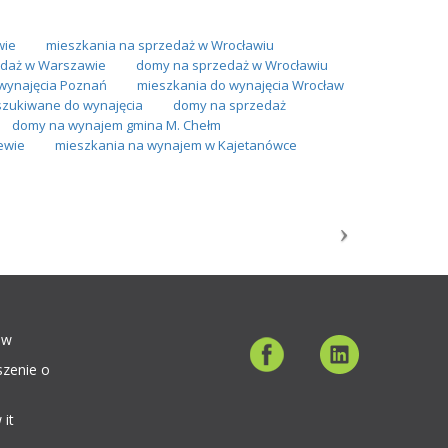
wie
mieszkania na sprzedaż w Wrocławiu
daż w Warszawie
domy na sprzedaż w Wrocławiu
wynajęcia Poznań
mieszkania do wynajęcia Wrocław
zukiwane do wynajęcia
domy na sprzedaż
domy na wynajem gmina M. Chełm
ewie
mieszkania na wynajem w Kajetanówce
ów
szenie o
 it