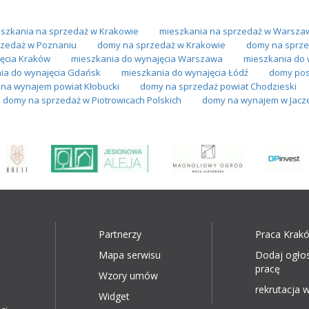
szkania na sprzedaż w Krakowie
mieszkania na sprzedaż w Warsza
zedaż w Poznaniu
domy na sprzedaż w Krakowie
domy na sprze
ęcia Kraków
mieszkania do wynajęcia Warszawa
mieszkania do 
ia do wynajęcia Gdańsk
mieszkania do wynajęcia Łódź
domy pos
 na wynajem powiat Kłobucki
domy na sprzedaż powiat Chodzieski
domy na sprzedaż w Piotrowicach Polskich
domy na wynajem w Jacz
Partnerzy
Praca Krak
Mapa serwisu
Dodaj ogło
pracę
Wzory umów
rekrutacja w
Widget