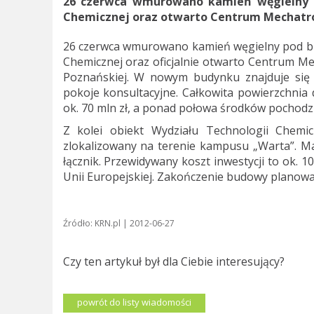
26 czerwca wmurowano kamień węgielny p
Chemicznej oraz otwarto Centrum Mechatroni
26 czerwca wmurowano kamień węgielny pod b
Chemicznej oraz oficjalnie otwarto Centrum Mec
Poznańskiej. W nowym budynku znajduje się m
pokoje konsultacyjne. Całkowita powierzchnia d
ok. 70 mln zł, a ponad połowa środków pochodzi
Z kolei obiekt Wydziału Technologii Chemi
zlokalizowany na terenie kampusu „Warta”. Ma m
łącznik. Przewidywany koszt inwestycji to ok. 1
Unii Europejskiej. Zakończenie budowy planowane
Źródło: KRN.pl | 2012-06-27
Czy ten artykuł był dla Ciebie interesujący?
powrót do listy wiadomości