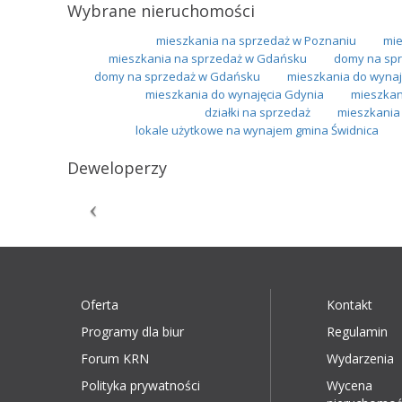
Wybrane nieruchomości
mieszkania na sprzedaż w Poznaniu
mie
mieszkania na sprzedaż w Gdańsku
domy na spr
domy na sprzedaż w Gdańsku
mieszkania do wynaj
mieszkania do wynajęcia Gdynia
mieszkan
działki na sprzedaż
mieszkania
lokale użytkowe na wynajem gmina Świdnica
Deweloperzy
Oferta
Kontakt
Programy dla biur
Regulamin
Forum KRN
Wydarzenia
Polityka prywatności
Wycena