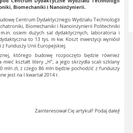
od Centrum Dydaktyczne Wydziału Technologii
ki, Biomechaniki i Nanoinżynierii.
udowę Centrum Dydaktycznego Wydziału Technologii
hatroniki, Biomechaniki i Nanoinżynierii Politechniki
.in. osiem dużych sal dydaktycznych, laboratoria i
ydaktyczna to 13 tys. m kw. Koszt inwestycji wyniósł
 z funduszy Unii Europejskiej.
cznej, którego budowę rozpoczęto będzie również
ieć kształt litery „H”, a jego skrzydła scali szklany
00 mln zł, z czego 86 mln będzie pochodzić z funduszy
 jest na I kwartał 2014 r.
Zainteresował Cię artykuł? Podaj dalej!