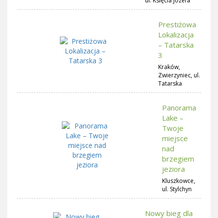
ul. Księcia Józefa
Prestiżowa
Lokalizacja
– Tatarska
3
Kraków,
Zwierzyniec, ul.
Tatarska
Panorama
Lake –
Twoje
miejsce
nad
brzegiem
jeziora
Kluszkowce,
ul. Stylchyn
Nowy bieg dla