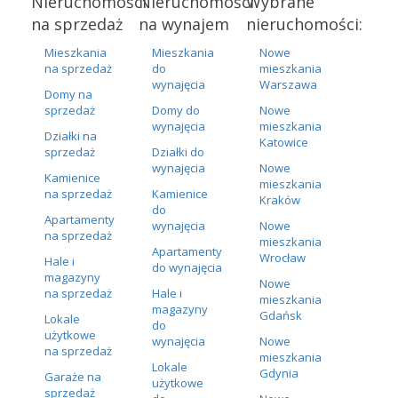
Nieruchomości
Nieruchomości
Wybrane
na sprzedaż
na wynajem
nieruchomości:
Mieszkania
Mieszkania
Nowe
na sprzedaż
do
mieszkania
wynajęcia
Warszawa
Domy na
sprzedaż
Domy do
Nowe
wynajęcia
mieszkania
Działki na
Katowice
sprzedaż
Działki do
wynajęcia
Nowe
Kamienice
mieszkania
na sprzedaż
Kamienice
Kraków
do
Apartamenty
wynajęcia
Nowe
na sprzedaż
mieszkania
Apartamenty
Wrocław
Hale i
do wynajęcia
magazyny
Nowe
na sprzedaż
Hale i
mieszkania
magazyny
Gdańsk
Lokale
do
użytkowe
wynajęcia
Nowe
na sprzedaż
mieszkania
Lokale
Gdynia
Garaże na
użytkowe
sprzedaż