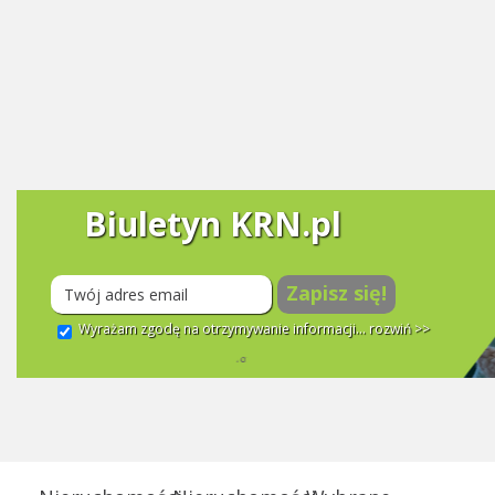
Biuletyn KRN.pl
Zapisz się!
Wyrażam zgodę na otrzymywanie informacji...
rozwiń >>