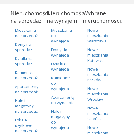
Nieruchomości
Nieruchomości
Wybrane
na sprzedaż
na wynajem
nieruchomości:
Mieszkania
Mieszkania
Nowe
na sprzedaż
do
mieszkania
wynajęcia
Warszawa
Domy na
sprzedaż
Domy do
Nowe
wynajęcia
mieszkania
Działki na
Katowice
sprzedaż
Działki do
wynajęcia
Nowe
Kamienice
mieszkania
na sprzedaż
Kamienice
Kraków
do
Apartamenty
wynajęcia
Nowe
na sprzedaż
mieszkania
Apartamenty
Wrocław
Hale i
do wynajęcia
magazyny
Nowe
na sprzedaż
Hale i
mieszkania
magazyny
Gdańsk
Lokale
do
użytkowe
wynajęcia
Nowe
na sprzedaż
mieszkania