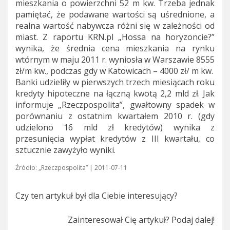
mieszkania o powierzchni 52 m kw. Trzeba jednak
pamiętać, że podawane wartości są uśrednione, a
realna wartość nabywcza różni się w zależności od
miast. Z raportu KRN.pl „Hossa na horyzoncie?”
wynika, że średnia cena mieszkania na rynku
wtórnym w maju 2011 r. wyniosła w Warszawie 8555
zł/m kw., podczas gdy w Katowicach – 4000 zł/ m kw.
Banki udzieliły w pierwszych trzech miesiącach roku
kredyty hipoteczne na łączną kwotą 2,2 mld zł. Jak
informuje „Rzeczpospolita”, gwałtowny spadek w
porównaniu z ostatnim kwartałem 2010 r. (gdy
udzielono 16 mld zł kredytów) wynika z
przesunięcia wypłat kredytów z III kwartału, co
sztucznie zawyżyło wyniki.
Źródło: „Rzeczpospolita” | 2011-07-11
Czy ten artykuł był dla Ciebie interesujący?
Zainteresował Cię artykuł? Podaj dalej!