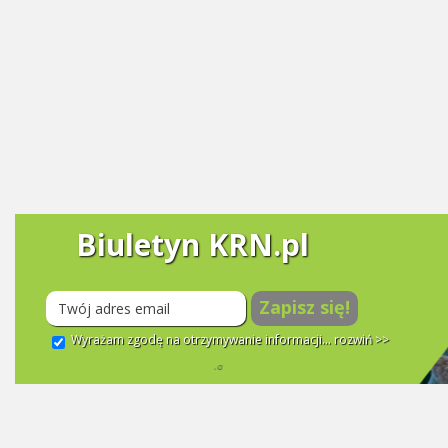
Biuletyn KRN.pl
Zapisz się!
Wyrażam zgodę na otrzymywanie informacji...
rozwiń >>