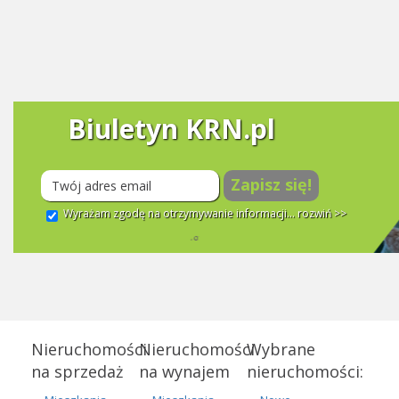
Biuletyn KRN.pl
Zapisz się!
Wyrażam zgodę na otrzymywanie informacji...
rozwiń >>
Nieruchomości
Nieruchomości
Wybrane
na sprzedaż
na wynajem
nieruchomości: