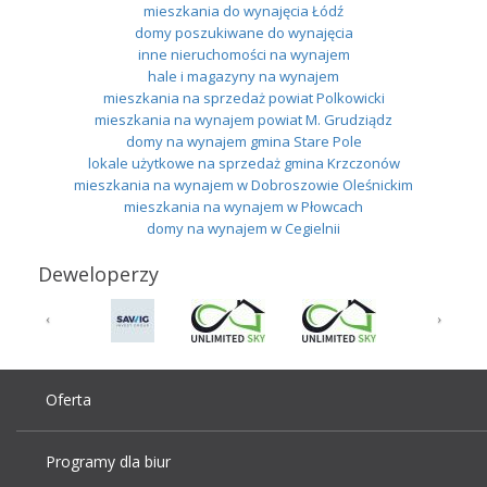
mieszkania do wynajęcia Łódź
domy poszukiwane do wynajęcia
inne nieruchomości na wynajem
hale i magazyny na wynajem
mieszkania na sprzedaż powiat Polkowicki
mieszkania na wynajem powiat M. Grudziądz
domy na wynajem gmina Stare Pole
lokale użytkowe na sprzedaż gmina Krzczonów
mieszkania na wynajem w Dobroszowie Oleśnickim
mieszkania na wynajem w Płowcach
domy na wynajem w Cegielnii
Deweloperzy
Oferta
Programy dla biur