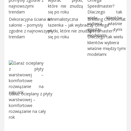
Dekoracyjna ściana w
Minimalistyczna
Breitling Chronomat
salonie – pomysły
łazienka – jak wybrać
czy Omega
zgodne z najnowszymi
płytki, które nie znudzą
Speedmaster?
trendam
się po roku
Dlaczego tak wielu
klientów wybiera
właśnie między tymi
modelami
Garaż ocieplany z płyty
warstwowej –
komfortowe
rozwiązanie na cały
rok