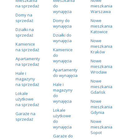
Mieszkania
Mieszkania
Nowe
na sprzedaż
do
mieszkania
wynajęcia
Warszawa
Domy na
sprzedaż
Domy do
Nowe
wynajęcia
mieszkania
Działki na
Katowice
sprzedaż
Działki do
wynajęcia
Nowe
Kamienice
mieszkania
na sprzedaż
Kamienice
Kraków
do
Apartamenty
wynajęcia
Nowe
na sprzedaż
mieszkania
Apartamenty
Wrocław
Hale i
do wynajęcia
magazyny
Nowe
na sprzedaż
Hale i
mieszkania
magazyny
Gdańsk
Lokale
do
użytkowe
wynajęcia
Nowe
na sprzedaż
mieszkania
Lokale
Gdynia
Garaże na
użytkowe
sprzedaż
do
Nowe
wynajęcia
mieszkania
Sopot
Garaże do