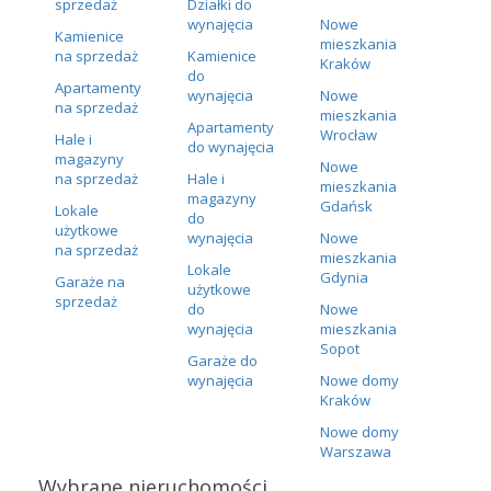
sprzedaż
Działki do
wynajęcia
Nowe
Kamienice
mieszkania
na sprzedaż
Kamienice
Kraków
do
Apartamenty
wynajęcia
Nowe
na sprzedaż
mieszkania
Apartamenty
Wrocław
Hale i
do wynajęcia
magazyny
Nowe
na sprzedaż
Hale i
mieszkania
magazyny
Gdańsk
Lokale
do
użytkowe
wynajęcia
Nowe
na sprzedaż
mieszkania
Lokale
Gdynia
Garaże na
użytkowe
sprzedaż
do
Nowe
wynajęcia
mieszkania
Sopot
Garaże do
wynajęcia
Nowe domy
Kraków
Nowe domy
Warszawa
Wybrane nieruchomości