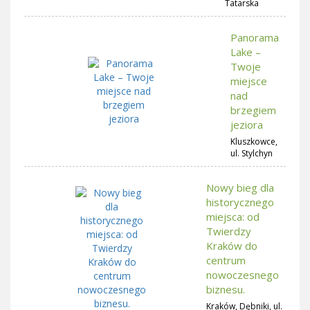
Tatarska
Panorama
Lake –
Twoje
miejsce
nad
brzegiem
jeziora
Kluszkowce,
ul. Stylchyn
Nowy bieg dla
historycznego
miejsca: od
Twierdzy
Kraków do
centrum
nowoczesnego
biznesu.
Kraków, Dębniki, ul.