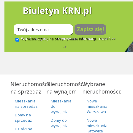
Biuletyn KRN.pl
Zapisz się!
Wyrażam zgodę na otrzymywanie informacji...
rozwiń >>
Nieruchomości
Nieruchomości
Wybrane
na sprzedaż
na wynajem
nieruchomości:
Mieszkania
Mieszkania
Nowe
na sprzedaż
do
mieszkania
wynajęcia
Warszawa
Domy na
sprzedaż
Domy do
Nowe
wynajęcia
mieszkania
Działki na
Katowice