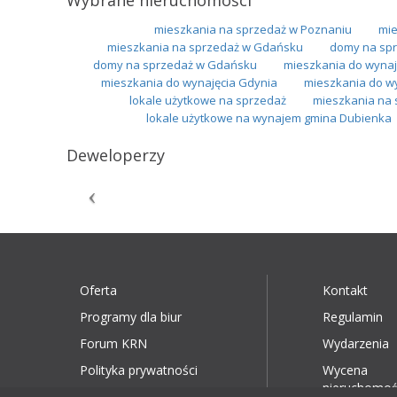
mieszkania na sprzedaż w Poznaniu
mie
mieszkania na sprzedaż w Gdańsku
domy na spr
domy na sprzedaż w Gdańsku
mieszkania do wynaj
mieszkania do wynajęcia Gdynia
mieszkania do w
lokale użytkowe na sprzedaż
mieszkania na 
lokale użytkowe na wynajem gmina Dubienka
Deweloperzy
Oferta
Kontakt
Programy dla biur
Regulamin
Forum KRN
Wydarzenia
Polityka prywatności
Wycena
nieruchomoś