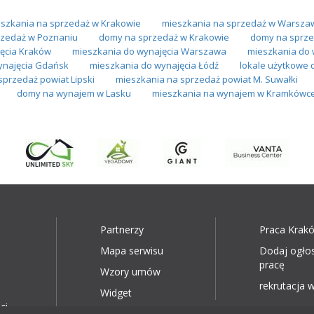
szkania na sprzedaż w Krakowie
mieszkania na sprzedaż w Warsza
zedaż w Poznaniu
domy na sprzedaż w Krakowie
domy na sprze
ęcia Kraków
mieszkania do wynajęcia Warszawa
mieszkania do 
ynajęcia Gdańsk
mieszkania do wynajęcia Łódź
lokale użytkowe 
sprzedaż powiat Lipski
mieszkania na sprzedaż powiat M. Suwałki
domy na wynajem w Lasku
mieszkania na wynajem w Kramkówce
Partnerzy
Praca Krak
Mapa serwisu
Dodaj ogło
pracę
Wzory umów
rekrutacja w
Widget
ci