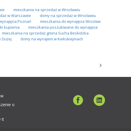
wie
mieszkania na sprzedaż w Wrocławiu
daż w Warszawie
domy na sprzedaż w Wrocławiu
wynajęcia Poznań
mieszkania do wynajęcia Wrocław
do kupienia
mieszkania poszukiwane do wynajęcia
mieszkania na sprzedaż gmina Sucha Beskidzka
 Dużej
domy na wynajem w Kiekskiejmach
ów
szenie o
 it