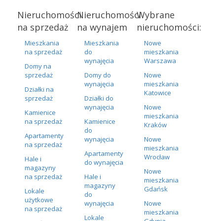
Nieruchomości
Nieruchomości
Wybrane
na sprzedaż
na wynajem
nieruchomości:
Mieszkania
Mieszkania
Nowe
na sprzedaż
do
mieszkania
wynajęcia
Warszawa
Domy na
sprzedaż
Domy do
Nowe
wynajęcia
mieszkania
Działki na
Katowice
sprzedaż
Działki do
wynajęcia
Nowe
Kamienice
mieszkania
na sprzedaż
Kamienice
Kraków
do
Apartamenty
wynajęcia
Nowe
na sprzedaż
mieszkania
Apartamenty
Wrocław
Hale i
do wynajęcia
magazyny
Nowe
na sprzedaż
Hale i
mieszkania
magazyny
Gdańsk
Lokale
do
użytkowe
wynajęcia
Nowe
na sprzedaż
mieszkania
Lokale
Gdynia