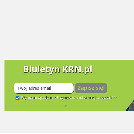
Biuletyn KRN.pl
Zapisz się!
Wyrażam zgodę na otrzymywanie informacji...
rozwiń >>