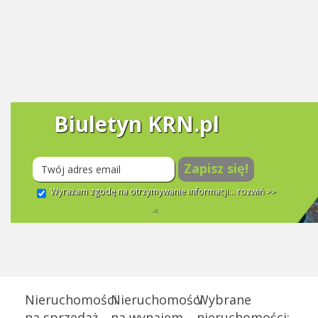
Biuletyn KRN.pl
Zapisz się!
Wyrażam zgodę na otrzymywanie informacji...
rozwiń >>
Nieruchomości
Nieruchomości
Wybrane
na sprzedaż
na wynajem
nieruchomości: