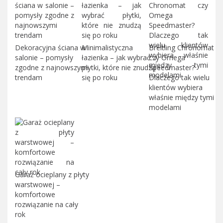
Dekoracyjna ściana w
Minimalistyczna
Breitling Chronomat
salonie – pomysły
łazienka – jak wybrać
czy Omega
zgodne z najnowszymi
płytki, które nie znudzą
Speedmaster?
trendam
się po roku
Dlaczego tak wielu
klientów wybiera
właśnie między tymi
modelami
Garaż ocieplany z płyty
warstwowej –
komfortowe
rozwiązanie na cały
rok