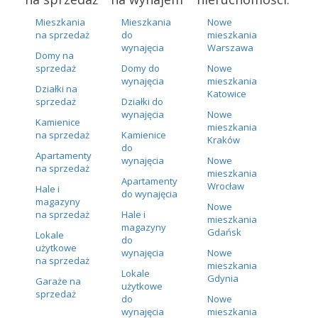
Mieszkania
Mieszkania
Nowe
na sprzedaż
do
mieszkania
wynajęcia
Warszawa
Domy na
sprzedaż
Domy do
Nowe
wynajęcia
mieszkania
Działki na
Katowice
sprzedaż
Działki do
wynajęcia
Nowe
Kamienice
mieszkania
na sprzedaż
Kamienice
Kraków
do
Apartamenty
wynajęcia
Nowe
na sprzedaż
mieszkania
Apartamenty
Wrocław
Hale i
do wynajęcia
magazyny
Nowe
na sprzedaż
Hale i
mieszkania
magazyny
Gdańsk
Lokale
do
użytkowe
wynajęcia
Nowe
na sprzedaż
mieszkania
Lokale
Gdynia
Garaże na
użytkowe
sprzedaż
do
Nowe
wynajęcia
mieszkania