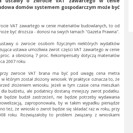
nia ustawy o zwrocie VAT zawartego w cenie
 budowa domów systemem gospodarczym może być
wrocie VAT zawartego w cenie materiałów budowlanych, to od
e być droższa - donosi na swych łamach "Gazeta Prawna".
 ustawy o zwrocie osobom fizycznym niektórych wydatków
jąca ustawa umożliwia zwrot części VAT zawartego w cenie
 proc. a obniżoną 7 proc. Rekompensaty dotyczą materiałów
ca 2007 roku.
 przy zwrocie VAT brana ma być pod uwagę cena metra
w którym został złożony wniosek. W praktyce oznacza to, że
rzed złożeniem wniosku. Jeżeli w tym czasie cena mieszkań
 dla budżetu, ale podatnicy dostaną mniejszy zwrot podatku.
e będzie budził zastrzeżeń, nie będzie potrzeby wydawania
nowelizacją, zaproponowała, by w takim wypadku pieniądze
no też, że wnioski o zwrot będzie się składać raz w roku, przy
008 roku. Rozwiązałoby to problem związany z wnioskami