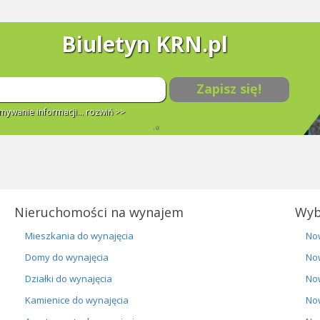
Biuletyn KRN.pl
Zapisz się!
ywanie informacji...
rozwiń >>
Nieruchomości na wynajem
Wyb
Mieszkania do wynajęcia
No
Domy do wynajęcia
No
Działki do wynajęcia
No
Kamienice do wynajęcia
No