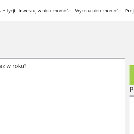
estycji
Inwestuj w nieruchomości
Wycena nieruchomości
Pro
raz w roku?
P