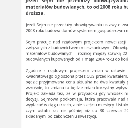
Jeżeli Sejm nie przedłuży obowiązywa
materiałów budowlanych, to od 2008 roku
droższa.
Jeżeli Sejm nie przedłuży obowiązywania ustawy o z
2008 roku budowa domów systemem gospodarczym moż
Sejm pracuje nad rządowym projektem nowelizacji
związanych z budownictwem mieszkaniowym. Obowiązu
materiałów budowlanych – różnicę między stawką 22
budowlanych kupowanych od 1 maja 2004 roku do koń
Zgodnie z rządowym projektem zmian w ustawie
kwadratowego ogłoszona przez GUS przed kwartałem, 
będzie przyjmowana cena aktualna na dwa kwartały p
wzrośnie, to zmiana ta będzie miała korzystny wpływ
Projekt zakłada też, że w przypadku gdy wniosek ni
decyzji. Sejmowa podkomisja, która pracowała nad 
wypłacać w ciągu trzech, a nie sześciu miesięcy. Ustalo
czym ostatni raz nie później niż do 30 czerwca 2
składanymi po zakończeniu inwestycji.