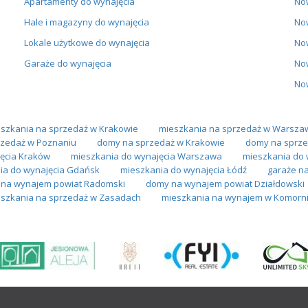
Apartamenty do wynajęcia
No
Hale i magazyny do wynajęcia
No
Lokale użytkowe do wynajęcia
No
Garaże do wynajęcia
No
No
szkania na sprzedaż w Krakowie
mieszkania na sprzedaż w Warsza
zedaż w Poznaniu
domy na sprzedaż w Krakowie
domy na sprze
ęcia Kraków
mieszkania do wynajęcia Warszawa
mieszkania do 
ia do wynajęcia Gdańsk
mieszkania do wynajęcia Łódź
garaże n
na wynajem powiat Radomski
domy na wynajem powiat Działdowski
szkania na sprzedaż w Zasadach
mieszkania na wynajem w Komorn