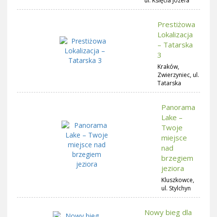
ul. Księcia Józefa
Prestiżowa
Lokalizacja
– Tatarska
3
Kraków,
Zwierzyniec, ul.
Tatarska
Panorama
Lake –
Twoje
miejsce
nad
brzegiem
jeziora
Kluszkowce,
ul. Stylchyn
Nowy bieg dla