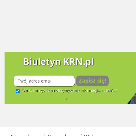
Biuletyn KRN.pl
Zapisz się!
Wyrażam zgodę na otrzymywanie informacji...
rozwiń >>