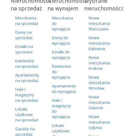
Nieruchomości
Nieruchomości
Wybrane
na sprzedaż
na wynajem
nieruchomości:
Mieszkania
Mieszkania
Nowe
na sprzedaż
do
mieszkania
wynajęcia
Warszawa
Domy na
sprzedaż
Domy do
Nowe
wynajęcia
mieszkania
Działki na
Katowice
sprzedaż
Działki do
wynajęcia
Nowe
Kamienice
mieszkania
na sprzedaż
Kamienice
Kraków
do
Apartamenty
wynajęcia
Nowe
na sprzedaż
mieszkania
Apartamenty
Wrocław
Hale i
do wynajęcia
magazyny
Nowe
na sprzedaż
Hale i
mieszkania
magazyny
Gdańsk
Lokale
do
użytkowe
wynajęcia
Nowe
na sprzedaż
mieszkania
Lokale
Gdynia
Garaże na
użytkowe
sprzedaż