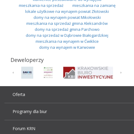
mieszkania na sprzedaż
mieszkania na zamianę
lokale użytkowe na wynajem powiat Złotowski
domy na wynajem powiat Mikołowski
mieszkania na sprzedaż gmina Aleksandrów
domy na sprzedaż gmina Parchowo
domy na sprzedaż w Dąbrowie Białogardzkiej
mieszkania na wynajem w Ćwiklice
domy na wynajem w Karwowie
Deweloperzy
Oferta
Programy dla biur
Forum KRN