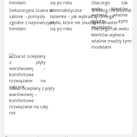
Dekoracyjna ściana w
Minimalistyczna
Breitling Chronomat
salonie – pomysły
łazienka – jak wybrać
czy Omega
zgodne z najnowszymi
płytki, które nie znudzą
Speedmaster?
trendam
się po roku
Dlaczego tak wielu
klientów wybiera
właśnie między tymi
modelami
Garaż ocieplany z płyty
warstwowej –
komfortowe
rozwiązanie na cały
rok