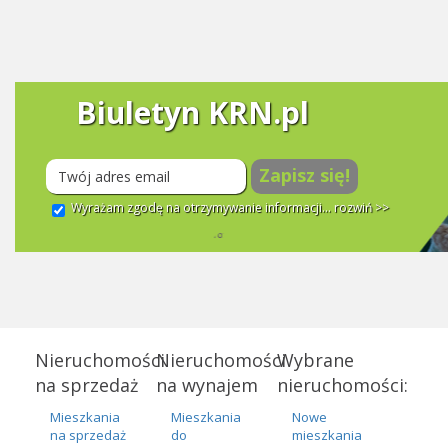
Biuletyn KRN.pl
Zapisz się!
Wyrażam zgodę na otrzymywanie informacji...
rozwiń >>
Nieruchomości
Nieruchomości
Wybrane
na sprzedaż
na wynajem
nieruchomości:
Mieszkania
Mieszkania
Nowe
na sprzedaż
do
mieszkania