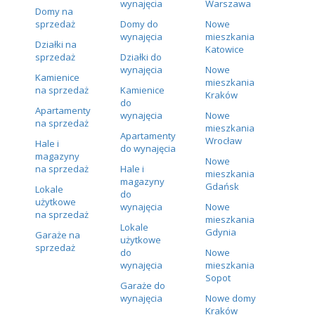
wynajęcia
Warszawa
Domy na
sprzedaż
Domy do
Nowe
wynajęcia
mieszkania
Działki na
Katowice
sprzedaż
Działki do
wynajęcia
Nowe
Kamienice
mieszkania
na sprzedaż
Kamienice
Kraków
do
Apartamenty
wynajęcia
Nowe
na sprzedaż
mieszkania
Apartamenty
Wrocław
Hale i
do wynajęcia
magazyny
Nowe
na sprzedaż
Hale i
mieszkania
magazyny
Gdańsk
Lokale
do
użytkowe
wynajęcia
Nowe
na sprzedaż
mieszkania
Lokale
Gdynia
Garaże na
użytkowe
sprzedaż
do
Nowe
wynajęcia
mieszkania
Sopot
Garaże do
wynajęcia
Nowe domy
Kraków