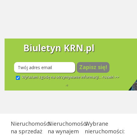
Biuletyn KRN.pl
Zapisz się!
Wyrażam zgodę na otrzymywanie informacji...
rozwiń >>
Nieruchomości
Nieruchomości
Wybrane
na sprzedaż
na wynajem
nieruchomości: