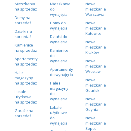
Mieszkania
Mieszkania
Nowe
na sprzedaż
do
mieszkania
wynajęcia
Warszawa
Domy na
sprzedaż
Domy do
Nowe
wynajęcia
mieszkania
Działki na
Katowice
sprzedaż
Działki do
wynajęcia
Nowe
Kamienice
mieszkania
na sprzedaż
Kamienice
Kraków
do
Apartamenty
wynajęcia
Nowe
na sprzedaż
mieszkania
Apartamenty
Wrocław
Hale i
do wynajęcia
magazyny
Nowe
na sprzedaż
Hale i
mieszkania
magazyny
Gdańsk
Lokale
do
użytkowe
wynajęcia
Nowe
na sprzedaż
mieszkania
Lokale
Gdynia
Garaże na
użytkowe
sprzedaż
do
Nowe
wynajęcia
mieszkania
Sopot