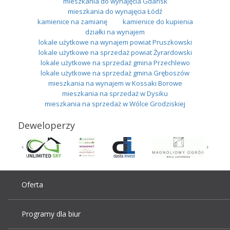
mieszkania do wynajęcia Gdańsk
mieszkania do wynajęcia Łódź
kamienice na zamianę
kamienice do kupienia
działki na wynajem
lokale użytkowe na wynajem powiat Pruszkowski
lokale użytkowe na sprzedaż powiat Żyrardowski
lokale użytkowe na sprzedaż gmina Przechlewo
lokale użytkowe na sprzedaż gmina Gręboszów
mieszkania na wynajem w Kossaki Borowe
mieszkania na sprzedaż w Dysiku
mieszkania na sprzedaż w Wólce Grodziskiej
Deweloperzy
Oferta
Programy dla biur