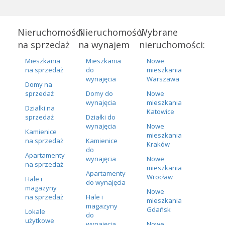
Nieruchomości
Nieruchomości
Wybrane
na sprzedaż
na wynajem
nieruchomości:
Mieszkania
Mieszkania
Nowe
na sprzedaż
do
mieszkania
wynajęcia
Warszawa
Domy na
sprzedaż
Domy do
Nowe
wynajęcia
mieszkania
Działki na
Katowice
sprzedaż
Działki do
wynajęcia
Nowe
Kamienice
mieszkania
na sprzedaż
Kamienice
Kraków
do
Apartamenty
wynajęcia
Nowe
na sprzedaż
mieszkania
Apartamenty
Wrocław
Hale i
do wynajęcia
magazyny
Nowe
na sprzedaż
Hale i
mieszkania
magazyny
Gdańsk
Lokale
do
użytkowe
wynajęcia
Nowe