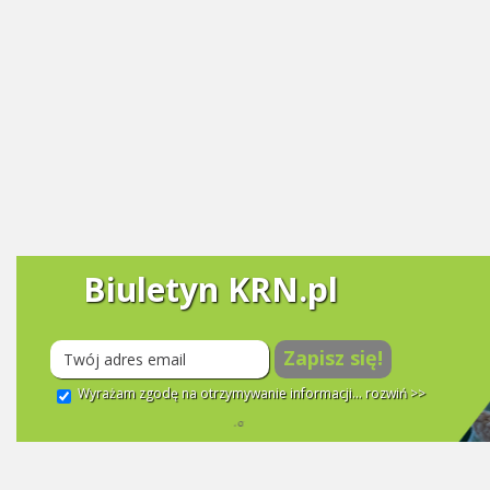
Biuletyn KRN.pl
Zapisz się!
Wyrażam zgodę na otrzymywanie informacji...
rozwiń >>