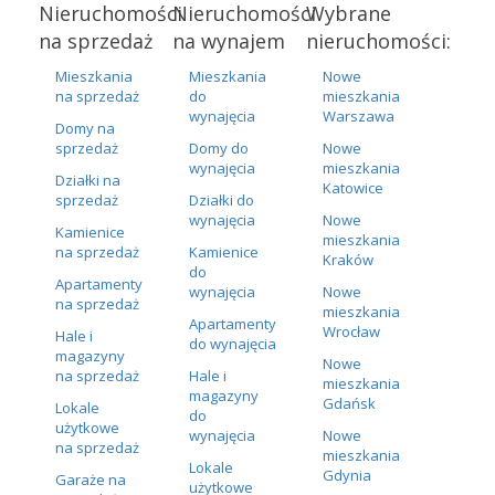
Nieruchomości
Nieruchomości
Wybrane
na sprzedaż
na wynajem
nieruchomości:
Mieszkania
Mieszkania
Nowe
na sprzedaż
do
mieszkania
wynajęcia
Warszawa
Domy na
sprzedaż
Domy do
Nowe
wynajęcia
mieszkania
Działki na
Katowice
sprzedaż
Działki do
wynajęcia
Nowe
Kamienice
mieszkania
na sprzedaż
Kamienice
Kraków
do
Apartamenty
wynajęcia
Nowe
na sprzedaż
mieszkania
Apartamenty
Wrocław
Hale i
do wynajęcia
magazyny
Nowe
na sprzedaż
Hale i
mieszkania
magazyny
Gdańsk
Lokale
do
użytkowe
wynajęcia
Nowe
na sprzedaż
mieszkania
Lokale
Gdynia
Garaże na
użytkowe