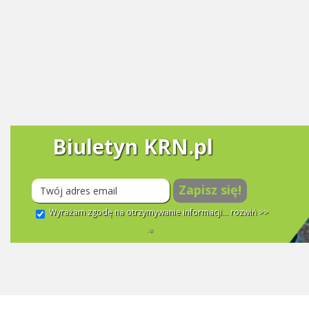
Biuletyn KRN.pl
Zapisz się!
Wyrażam zgodę na otrzymywanie informacji...
rozwiń >>