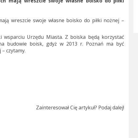
ch mają wreszcie swoje własne boisko do piłki
ają wreszcie swoje własne boisko do piłki nożnej –
ęki wsparciu Urzędu Miasta. Z boiska będą korzystać
ży na budowie boisk, gdyż w 2013 r. Poznań ma być
 – czytamy.
Zainteresował Cię artykuł? Podaj dalej!