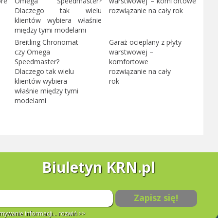
Breitling Chronomat
Garaż ocieplany z płyty
czy Omega
warstwowej –
Speedmaster?
komfortowe
Dlaczego tak wielu
rozwiązanie na cały
klientów wybiera
rok
właśnie między tymi
modelami
Biuletyn KRN.pl
Zapisz się!
ywanie informacji...
rozwiń >>