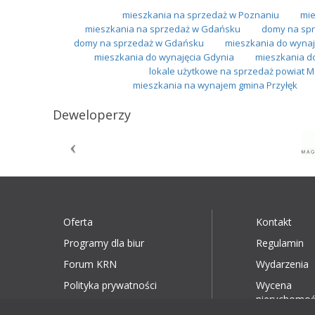
mieszkania na sprzedaż w Poznaniu
mie
mieszkania na sprzedaż w Gdańsku
domy na spr
domy na sprzedaż w Gdańsku
mieszkania do wynaj
mieszkania do wynajęcia Gdynia
mieszkania d
lokale użytkowe na sprzedaż powiat M
mieszkania na wynajem gmina Przyłęk
Deweloperzy
Oferta
Kontakt
Programy dla biur
Regulamin
Forum KRN
Wydarzenia
Polityka prywatności
Wycena
nieruchomoś