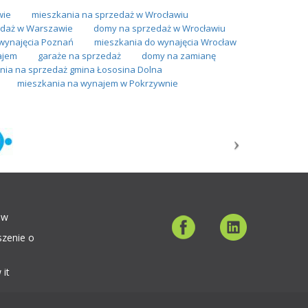
wie
mieszkania na sprzedaż w Wrocławiu
daż w Warszawie
domy na sprzedaż w Wrocławiu
wynajęcia Poznań
mieszkania do wynajęcia Wrocław
ajem
garaże na sprzedaż
domy na zamianę
nia na sprzedaż gmina Łososina Dolna
mieszkania na wynajem w Pokrzywnie
ów
szenie o
 it