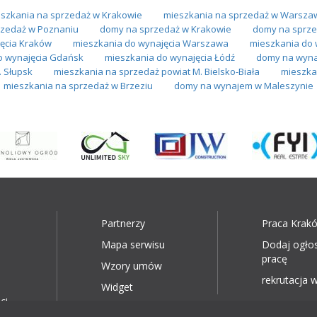
szkania na sprzedaż w Krakowie
mieszkania na sprzedaż w Warsza
zedaż w Poznaniu
domy na sprzedaż w Krakowie
domy na sprze
ęcia Kraków
mieszkania do wynajęcia Warszawa
mieszkania do 
o wynajęcia Gdańsk
mieszkania do wynajęcia Łódź
domy na wyn
. Słupsk
mieszkania na sprzedaż powiat M. Bielsko-Biała
mieszka
mieszkania na sprzedaż w Brzeziu
domy na wynajem w Maleszynie
Partnerzy
Praca Krak
Mapa serwisu
Dodaj ogło
pracę
Wzory umów
rekrutacja w
Widget
ci