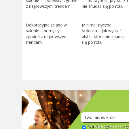
Dekoracyjna ściana w
Minimalistyczna
salonie – pomysły
łazienka – jak wybrać
zgodne z najnowszymi
płytki, które nie znudzą
trendam
się po roku
Wyrażam zgodę na otrzym