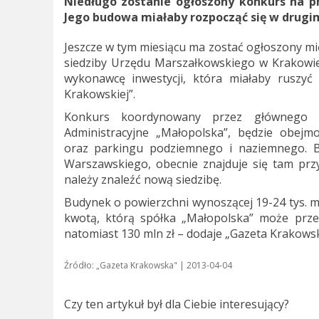
Niedługo zostanie ogłoszony konkurs na p
Jego budowa miałaby rozpocząć się w drugim
Jeszcze w tym miesiącu ma zostać ogłoszony m
siedziby Urzędu Marszałkowskiego w Krakowie
wykonawcę inwestycji, która miałaby ruszy
Krakowskiej”.
Konkurs koordynowany przez głównego rea
Administracyjne „Małopolska”, będzie obej
oraz parkingu podziemnego i naziemnego. Bu
Warszawskiego, obecnie znajduje się tam prz
należy znaleźć nową siedzibę.
Budynek o powierzchni wynoszącej 19-24 tys. m
kwotą, którą spółka „Małopolska” może prze
natomiast 130 mln zł – dodaje „Gazeta Krakowsk
Źródło: „Gazeta Krakowska" | 2013-04-04
Czy ten artykuł był dla Ciebie interesujący?