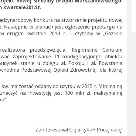
rojekt nowej siedziby Urzędu Marszałkowskiego.
 kwartale2014 r.
iędzynarodowy konkurs na stworzenie projektu nowej
. Następnie w planach jest ogłoszenie przetargu na
ć w drugim kwartale 2014 r. – czytamy w „Gazecie
lizatora przedsięwzięcia, Regionalne Centrum
mować zaprojektowanie 11-kondygnacyjnego obiektu
dynek stanie u zbiegu al. Pokoju i al. Powstania
ychodnia Podstawowej Opieki Zdrowotnej, dla której
 kw. ma zostać oddany do użytku w 2015 r. Minimalną
znaczyć na inwestycję jest 100 mln zł, maksymalną
a”.
Zainteresował Cię artykuł? Podaj dalej!