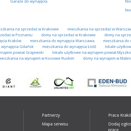
Garaże do wynajęcia
No
No
szkania na sprzedaż w Krakowie
mieszkania na sprzedaż w Warsza
zedaż w Poznaniu
domy na sprzedaż w Krakowie
domy na sprze
ęcia Kraków
mieszkania do wynajęcia Warszawa
mieszkania do 
 wynajęcia Gdańsk
mieszkania do wynajęcia Łódź
lokale użytko
ynajem powiat Grajewski
lokale użytkowe na wynajem powiat Myszko
ieszkania na wynajem w Kosowie Ruskim
domy na wynajem w Malin
Partnerzy
Praca Krak
Mapa serwisu
Dodaj ogło
pracę