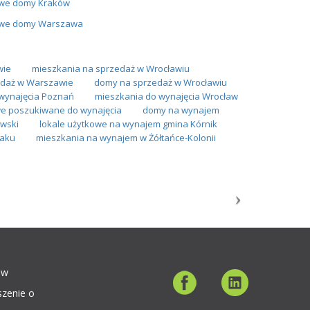
we domy Kraków
we domy Warszawa
wie
mieszkania na sprzedaż w Wrocławiu
daż w Warszawie
domy na sprzedaż w Wrocławiu
wynajęcia Poznań
mieszkania do wynajęcia Wrocław
we poszukiwane do wynajęcia
domy na wynajem
wski
lokale użytkowe na wynajem gmina Kórnik
iaku
mieszkania na wynajem w Żółtańce-Kolonii
ów
szenie o