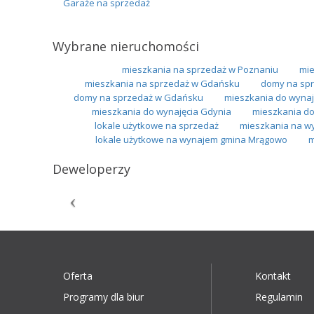
Garaże na sprzedaż
Wybrane nieruchomości
mieszkania na sprzedaż w Poznaniu
mie
mieszkania na sprzedaż w Gdańsku
domy na spr
domy na sprzedaż w Gdańsku
mieszkania do wynaj
mieszkania do wynajęcia Gdynia
mieszkania do
lokale użytkowe na sprzedaż
mieszkania na w
lokale użytkowe na wynajem gmina Mrągowo
m
Deweloperzy
Oferta
Kontakt
Programy dla biur
Regulamin