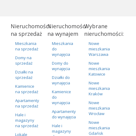
Nieruchomości
Nieruchomości
Wybrane
na sprzedaż
na wynajem
nieruchomości:
Mieszkania
Mieszkania
Nowe
na sprzedaż
do
mieszkania
wynajęcia
Warszawa
Domy na
sprzedaż
Domy do
Nowe
wynajęcia
mieszkania
Działki na
Katowice
sprzedaż
Działki do
wynajęcia
Nowe
Kamienice
mieszkania
na sprzedaż
Kamienice
Kraków
do
Apartamenty
wynajęcia
Nowe
na sprzedaż
mieszkania
Apartamenty
Wrocław
Hale i
do wynajęcia
magazyny
Nowe
na sprzedaż
Hale i
mieszkania
magazyny
Gdańsk
Lokale