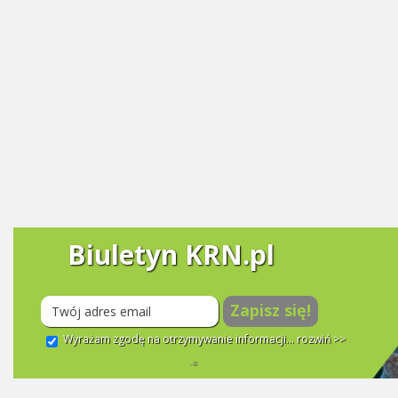
Biuletyn KRN.pl
Zapisz się!
Wyrażam zgodę na otrzymywanie informacji...
rozwiń >>