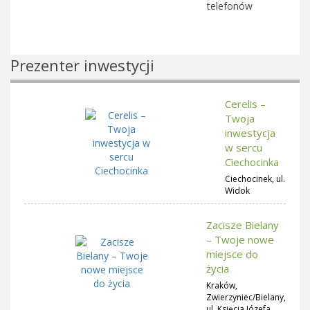
telefonów
Prezenter inwestycji
Cerelis –
Twoja
inwestycja
w sercu
Ciechocinka
Ciechocinek, ul.
Widok
Zacisze Bielany
– Twoje nowe
miejsce do
życia
Kraków,
Zwierzyniec/Bielany,
ul. Księcia Józefa