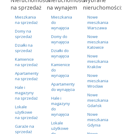
na sprzedaż
na wynajem
nieruchomości:
Mieszkania
Mieszkania
Nowe
na sprzedaż
do
mieszkania
wynajęcia
Warszawa
Domy na
sprzedaż
Domy do
Nowe
wynajęcia
mieszkania
Działki na
Katowice
sprzedaż
Działki do
wynajęcia
Nowe
Kamienice
mieszkania
na sprzedaż
Kamienice
Kraków
do
Apartamenty
wynajęcia
Nowe
na sprzedaż
mieszkania
Apartamenty
Wrocław
Hale i
do wynajęcia
magazyny
Nowe
na sprzedaż
Hale i
mieszkania
magazyny
Gdańsk
Lokale
do
użytkowe
wynajęcia
Nowe
na sprzedaż
mieszkania
Lokale
Gdynia
Garaże na
użytkowe
sprzedaż
do
Nowe