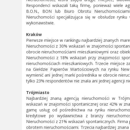
Respondenci wskazali taką firmę, ponieważ wiele 
B.O.N., BON lub Biuro Obrotu Nieruchomościami.
Nieruchomości specjalizująca się w obsłudze rynku
wykonawstwie.
Kraków
Pierwsze miejsce w rankingu najbardziej znanych mare
Nieruchomości z 30% wskazań w znajomości spontaniczn
obrocie nieruchomościami mieszkaniowymi oraz obiekt
Nieruchomości z 18% wskazań przy znajomości spontan
nieruchomościach mieszkaniowych. Trzecie miejsce 
na Giełdzie Papierów Wartościowych na rynku New
wymienić ani jednej marki pośrednika w obrocie nier
tylko 23% respondentów nie znała ani jednej agencji n
Trójmiasto
Najbardziej znaną agencją nieruchomości w Trójmi
wskazań w znajomości spontanicznej oraz 42% w zna
gamę usług od pośrednictwa na rynku nieruchomoś
kredytowe po wydawnictwa z branży nieruchomośc
Nieruchomości z 21% wskazań spontanicznych. Firma p
obrotem nieruchomościami. Trzecia najbardziej znana