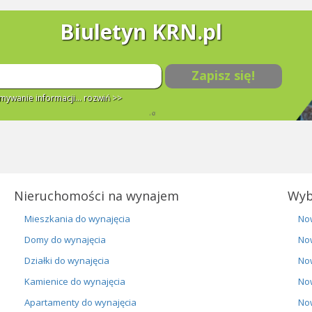
Biuletyn KRN.pl
Zapisz się!
ywanie informacji...
rozwiń >>
Nieruchomości na wynajem
Wyb
Mieszkania do wynajęcia
No
Domy do wynajęcia
No
Działki do wynajęcia
No
Kamienice do wynajęcia
No
Apartamenty do wynajęcia
No