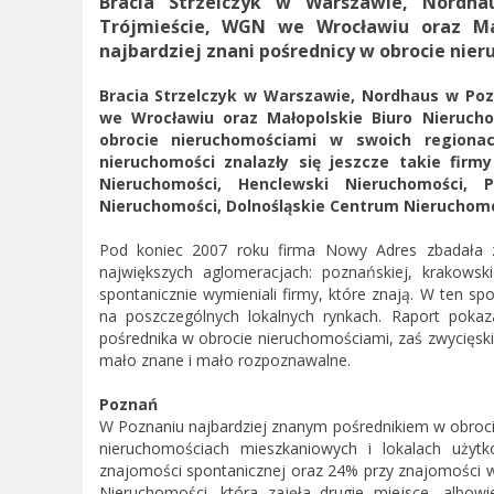
Bracia Strzelczyk w Warszawie, Nordha
Trójmieście, WGN we Wrocławiu oraz Ma
najbardziej znani pośrednicy w obrocie nie
Bracia Strzelczyk w Warszawie, Nordhaus w Poz
we Wrocławiu oraz Małopolskie Biuro Nierucho
obrocie nieruchomościami w swoich regionac
nieruchomości znalazły się jeszcze takie firm
Nieruchomości, Henclewski Nieruchomości, P
Nieruchomości, Dolnośląskie Centrum Nieruchomo
Pod koniec 2007 roku firma Nowy Adres zbadała z
największych aglomeracjach: poznańskiej, krakowskie
spontanicznie wymieniali firmy, które znają. W ten s
na poszczególnych lokalnych rynkach. Raport pokaz
pośrednika w obrocie nieruchomościami, zaś zwycięski
mało znane i mało rozpoznawalne.
Poznań
W Poznaniu najbardziej znanym pośrednikiem w obrocie
nieruchomościach mieszkaniowych i lokalach uży
znajomości spontanicznej oraz 24% przy znajomości
Nieruchomości, która zajęła drugie miejsce, albo