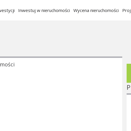
estycji
Inwestuj w nieruchomości
Wycena nieruchomości
Pro
omości
P