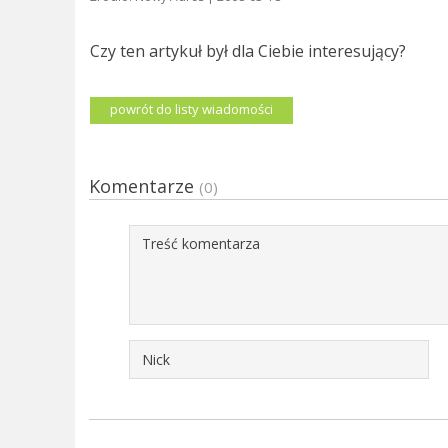
Czy ten artykuł był dla Ciebie interesujący?
powrót do listy wiadomości
Komentarze
(0)