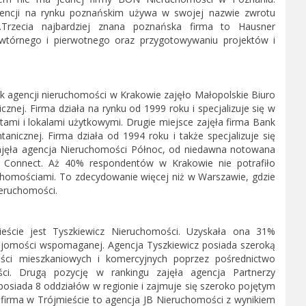
agencji na rynku poznańskim używa w swojej nazwie zwrotu
Trzecia najbardziej znana poznańska firma to Hausner
 wtórnego i pierwotnego oraz przygotowywaniu projektów i
k agencji nieruchomości w Krakowie zajęło Małopolskie Biuro
ej. Firma działa na rynku od 1999 roku i specjalizuje się w
ami i lokalami użytkowymi. Drugie miejsce zajęła firma Bank
icznej. Firma działa od 1994 roku i także specjalizuje się
zajęła agencja Nieruchomości Północ, od niedawna notowana
 Connect. Aż 40% respondentów w Krakowie nie potrafiło
uchomościami. To zdecydowanie więcej niż w Warszawie, gdzie
ieruchomości.
eście jest Tyszkiewicz Nieruchomości. Uzyskała ona 31%
jomości wspomaganej. Agencja Tyszkiewicz posiada szeroką
ci mieszkaniowych i komercyjnych poprzez pośrednictwo
i. Drugą pozycję w rankingu zajęła agencja Partnerzy
osiada 8 oddziałów w regionie i zajmuje się szeroko pojętym
 firma w Trójmieście to agencja JB Nieruchomości z wynikiem