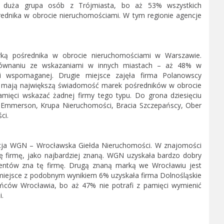
 duża grupa osób z Trójmiasta, bo aż 53% wszystkich
rednika w obrocie nieruchomościami. W tym regionie agencje
arką pośrednika w obrocie nieruchomościami w Warszawie.
równaniu ze wskazaniami w innych miastach – aż 48% w
 wspomaganej. Drugie miejsce zajęła firma Polanowscy
y mają największą świadomość marek pośredników w obrocie
amięci wskazać żadnej firmy tego typu. Do grona dziesięciu
że: Emmerson, Krupa Nieruchomości, Bracia Szczepańscy, Ober
ci.
cja WGN – Wrocławska Giełda Nieruchomości. W znajomości
 firmę, jako najbardziej znaną. WGN uzyskała bardzo dobry
ntów zna tę firmę. Drugą znaną marką we Wrocławiu jest
miejsce z podobnym wynikiem 6% uzyskała firma Dolnośląskie
ńców Wrocławia, bo aż 47% nie potrafi z pamięci wymienić
.