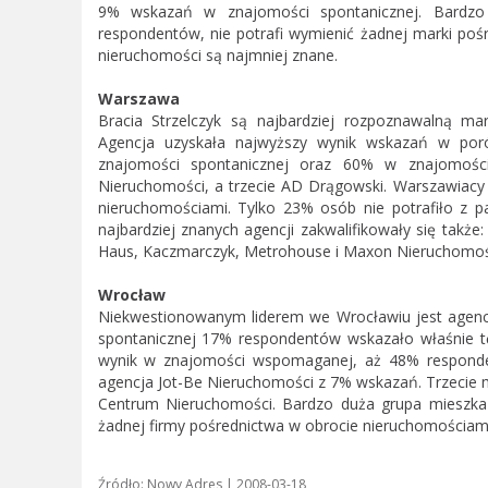
9% wskazań w znajomości spontanicznej. Bardzo
respondentów, nie potrafi wymienić żadnej marki poś
nieruchomości są najmniej znane.
Warszawa
Bracia Strzelczyk są najbardziej rozpoznawalną m
Agencja uzyskała najwyższy wynik wskazań w po
znajomości spontanicznej oraz 60% w znajomości
Nieruchomości, a trzecie AD Drągowski. Warszawiac
nieruchomościami. Tylko 23% osób nie potrafiło z p
najbardziej znanych agencji zakwalifikowały się tak
Haus, Kaczmarczyk, Metrohouse i Maxon Nieruchomoś
Wrocław
Niekwestionowanym liderem we Wrocławiu jest agen
spontanicznej 17% respondentów wskazało właśnie tę
wynik w znajomości wspomaganej, aż 48% responde
agencja Jot-Be Nieruchomości z 7% wskazań. Trzecie 
Centrum Nieruchomości. Bardzo duża grupa mieszka
żadnej firmy pośrednictwa w obrocie nieruchomościami
Źródło: Nowy Adres | 2008-03-18