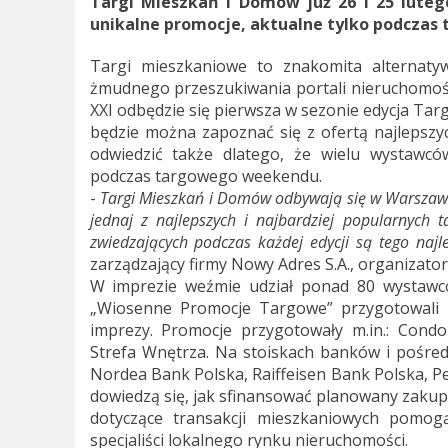
Targi Mieszkań i Domów już 26 i 25 lute
unikalne promocje, aktualne tylko podcza
Targi mieszkaniowe to znakomita alternaty
żmudnego przeszukiwania portali nieruchomości
XXI odbędzie się pierwsza w sezonie edycja Ta
będzie można zapoznać się z ofertą najlepszy
odwiedzić także dlatego, że wielu wystawcó
podczas targowego weekendu.
-
Targi Mieszkań i Domów odbywają się w Warszawie j
jednaj z najlepszych i najbardziej popularnych 
zwiedzających podczas każdej edycji są tego na
zarządzający firmy Nowy Adres S.A., organizato
W imprezie weźmie udział ponad 80 wystawcó
„Wiosenne Promocje Targowe” przygotowali u
imprezy. Promocje przygotowały m.in.: Cond
Strefa Wnętrza. Na stoiskach banków i pośre
Nordea Bank Polska, Raiffeisen Bank Polska, Pek
dowiedzą się, jak sfinansować planowany zakup
dotyczące transakcji mieszkaniowych pomogą
specjaliści lokalnego rynku nieruchomości.