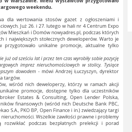
go w Warszawie. Wielu wystawców przygotowało
s targowego weekendu.
wa dla wertowania stosów gazet z ogłoszeniami i
owych. Już 26. i 27. lutego w hali nr 4 Centrum Expo
rgów Mieszkań i Domów nowyadres.pl, podczas których
ch i największych stołecznych deweloperów. Warto je
w przygotowało unikalne promocje, aktualne tylko
uż od sześciu lat i przez ten czas wyrobiły sobie pozycję
targowych imprez nieruchomościowych w stolicy. Tysiące
jlepszym dowodem
- mówi Andrzej Łuczyszyn, dyrektor
ra targów.
w, wśród nich deweloperzy, którzy w ramach akcji
nikalne promocje, dostępne tylko dla uczestników
obroker Estates & Consulting, Open Lender Polska,
dników finansowych (wśród nich Deutsche Bank PBC,
ao S.A., PKO BP, Open Finance i in.) zwiedzający targi
 nieruchomości. Wszelkie zawiłości prawne i problemy
 rozwikłać podczas bezpłatnych prelekcji i porad