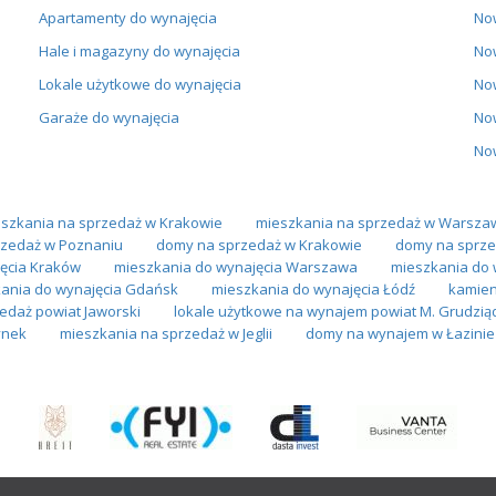
Apartamenty do wynajęcia
No
Hale i magazyny do wynajęcia
No
Lokale użytkowe do wynajęcia
No
Garaże do wynajęcia
No
No
szkania na sprzedaż w Krakowie
mieszkania na sprzedaż w Warsza
zedaż w Poznaniu
domy na sprzedaż w Krakowie
domy na sprze
ęcia Kraków
mieszkania do wynajęcia Warszawa
mieszkania do 
ania do wynajęcia Gdańsk
mieszkania do wynajęcia Łódź
kamien
edaż powiat Jaworski
lokale użytkowe na wynajem powiat M. Grudzią
ynek
mieszkania na sprzedaż w Jeglii
domy na wynajem w Łazinie