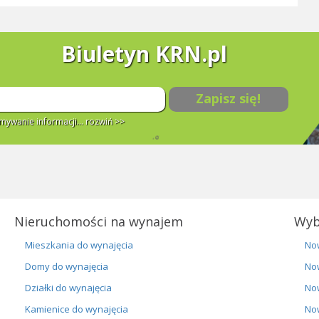
Biuletyn KRN.pl
Zapisz się!
ywanie informacji...
rozwiń >>
Nieruchomości na wynajem
Wyb
Mieszkania do wynajęcia
No
Domy do wynajęcia
No
Działki do wynajęcia
No
Kamienice do wynajęcia
No