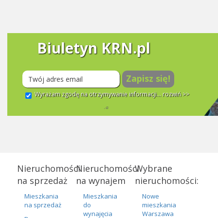
Biuletyn KRN.pl
Zapisz się!
Wyrażam zgodę na otrzymywanie informacji...
rozwiń >>
Nieruchomości
Nieruchomości
Wybrane
na sprzedaż
na wynajem
nieruchomości:
Mieszkania
Mieszkania
Nowe
na sprzedaż
do
mieszkania
wynajęcia
Warszawa