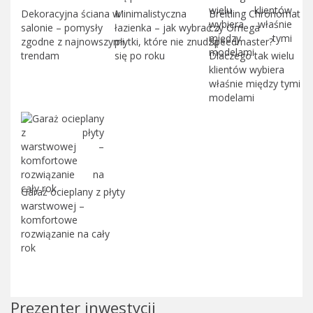
Dekoracyjna ściana w
Minimalistyczna
Breitling Chronomat
salonie – pomysły
łazienka – jak wybrać
czy Omega
zgodne z najnowszymi
płytki, które nie znudzą
Speedmaster?
trendam
się po roku
Dlaczego tak wielu
klientów wybiera
właśnie między tymi
modelami
Garaż ocieplany z płyty
warstwowej –
komfortowe
rozwiązanie na cały
rok
Prezenter inwestycji