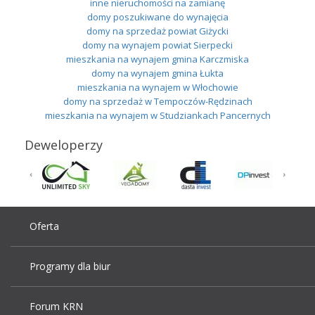
inne nieruchomości na zamianę
domy poszukiwane do wynajęcia
domy na sprzedaż powiat Giżycki
domy na wynajem powiat Sierpecki
mieszkania na wynajem gmina Karczmiska
domy na wynajem gmina Łukta
mieszkania na wynajem w Włochowie
domy na sprzedaż w Tempoczów-Rędzinach
mieszkania na wynajem w Studziankach Pancernych
Deweloperzy
Oferta
Programy dla biur
Forum KRN