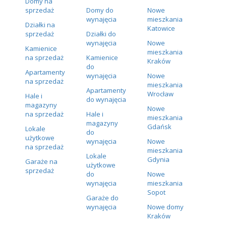
Domy na
sprzedaż
Domy do
Nowe
wynajęcia
mieszkania
Działki na
Katowice
sprzedaż
Działki do
wynajęcia
Nowe
Kamienice
mieszkania
na sprzedaż
Kamienice
Kraków
do
Apartamenty
wynajęcia
Nowe
na sprzedaż
mieszkania
Apartamenty
Wrocław
Hale i
do wynajęcia
magazyny
Nowe
na sprzedaż
Hale i
mieszkania
magazyny
Gdańsk
Lokale
do
użytkowe
wynajęcia
Nowe
na sprzedaż
mieszkania
Lokale
Gdynia
Garaże na
użytkowe
sprzedaż
do
Nowe
wynajęcia
mieszkania
Sopot
Garaże do
wynajęcia
Nowe domy
Kraków