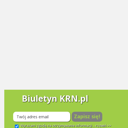
Biuletyn KRN.pl
Zapisz się!
Wyrażam zgodę na otrzymywanie informacji...
rozwiń >>