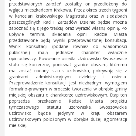
przedstawionych założeń zostałby on przedłożony do
wglądu mieszkańcom Krakowa. Przez okres trzech tygodni
w kancelarii krakowskiego Magistratu oraz w siedzibach
poszczególnych Rad i Zarządów Dzielnic będzie można
zapoznać się z jego treścią oraz wyrazić własną opinię. Po
upływie terminu składania opinii Radzie Miasta
przedstawione będą wyniki przeprowadzonej konsultacji.
Wyniki konsultacji (podane również do wiadomości
publicznej) mają jednakże charakter wyłącznie
opiniodawczy. Powołanie osiedla Uzdrowisko Swoszowice
stało się konieczne, ponieważ granice obszaru, któremu
ma zostać nadany status uzdrowiska, pokrywają się z
granicami administracyjnymi dzielnicy i osiedla.
Przeprowadzenie konsultacji jest niezbędnym wymogiem
formalno-prawnym w procesie tworzenia w obrębie gminy
miejskiej obszaru o charakterze uzdrowiskowym. Etap ten
poprzedza przekazanie Radzie Miasta projektu
tymczasowego statutu uzdrowiska. Swoszowickie
uzdrowisko będzie jedynym w kraju obszarem
uzdrowiskowym położonym w obrębie dużej aglomeracji
miejskiej.