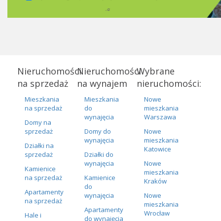
Nieruchomości
Nieruchomości
Wybrane
na sprzedaż
na wynajem
nieruchomości:
Mieszkania
Mieszkania
Nowe
na sprzedaż
do
mieszkania
wynajęcia
Warszawa
Domy na
sprzedaż
Domy do
Nowe
wynajęcia
mieszkania
Działki na
Katowice
sprzedaż
Działki do
wynajęcia
Nowe
Kamienice
mieszkania
na sprzedaż
Kamienice
Kraków
do
Apartamenty
wynajęcia
Nowe
na sprzedaż
mieszkania
Apartamenty
Wrocław
Hale i
do wynajęcia