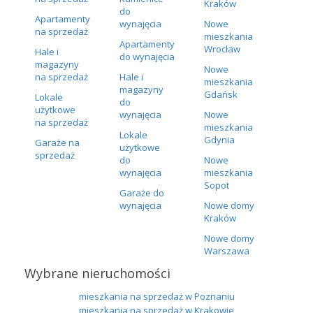
Kraków
do
Apartamenty
wynajęcia
Nowe
na sprzedaż
mieszkania
Apartamenty
Wrocław
Hale i
do wynajęcia
magazyny
Nowe
na sprzedaż
Hale i
mieszkania
magazyny
Gdańsk
Lokale
do
użytkowe
wynajęcia
Nowe
na sprzedaż
mieszkania
Lokale
Gdynia
Garaże na
użytkowe
sprzedaż
do
Nowe
wynajęcia
mieszkania
Sopot
Garaże do
wynajęcia
Nowe domy
Kraków
Nowe domy
Warszawa
Wybrane nieruchomości
mieszkania na sprzedaż w Poznaniu
mieszkania na sprzedaż w Krakowie