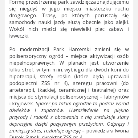
Formę przestrzenną park zawdzięcza znajdującemu
się niegdyś w jego miejscu miasteczku ruchu
drogowego. Trasy, po których poruszały się
samochody nauki jazdy służą obecnie jako alejki.
Wokół nich mieści się niewielki plac zabaw i
ławeczki.
Po modernizacji Park Harcerski zmieni się w
polisensoryczny ogród – miejsce aktywizacji osób
niepełnosprawnych. W planach jest utworzenie
kilku stref, w tym m.in. wybiegu dla dwóch koni do
hipoterapii, strefy roślin (które będą uprawiali
podopieczni ZSS nr 4), szeregu pracowni (do
arteterapii, tkackiej, ceramicznej i teatralnej) oraz
miejsca do stymulacji polisensorycznej – labiryntów
i kryjówek.
Spacer po takim ogrodzie to podróż wśród
dźwięków i zapachów. Uwrażliwienie na piękno
przyrody i radość z obcowania z nią zredukuje stany
depresyjne dzięki pozytywnym przeżyciom. Odpręży i
zmniejszy stres, rozładuje agresję
– powiedziała Iwona
Durek-Sypek, dyrektor ZSS nr 4.