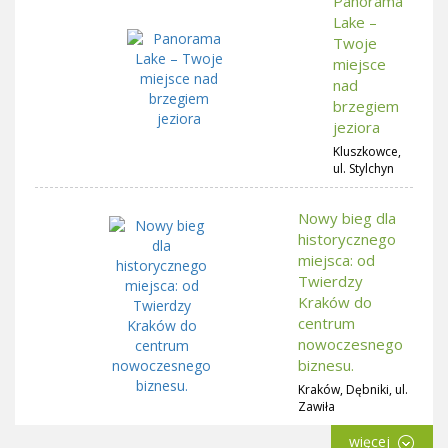
Panorama
Lake –
Twoje
miejsce
nad
brzegiem
jeziora
Kluszkowce,
ul. Stylchyn
Nowy bieg dla
historycznego
miejsca: od
Twierdzy
Kraków do
centrum
nowoczesnego
biznesu.
Kraków, Dębniki, ul.
Zawiła
więcej