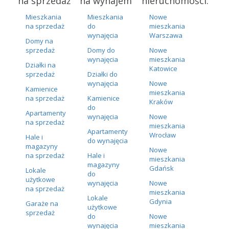
na sprzedaż
na wynajem
nieruchomości:
Mieszkania
Mieszkania
Nowe
na sprzedaż
do
mieszkania
wynajęcia
Warszawa
Domy na
sprzedaż
Domy do
Nowe
wynajęcia
mieszkania
Działki na
Katowice
sprzedaż
Działki do
wynajęcia
Nowe
Kamienice
mieszkania
na sprzedaż
Kamienice
Kraków
do
Apartamenty
wynajęcia
Nowe
na sprzedaż
mieszkania
Apartamenty
Wrocław
Hale i
do wynajęcia
magazyny
Nowe
na sprzedaż
Hale i
mieszkania
magazyny
Gdańsk
Lokale
do
użytkowe
wynajęcia
Nowe
na sprzedaż
mieszkania
Lokale
Gdynia
Garaże na
użytkowe
sprzedaż
do
Nowe
wynajęcia
mieszkania