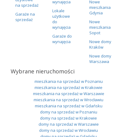
wynajęcia
Nowe
na sprzedaż
mieszkania
Lokale
Gdynia
Garaże na
użytkowe
sprzedaż
do
Nowe
wynajęcia
mieszkania
Sopot
Garaże do
wynajęcia
Nowe domy
Kraków
Nowe domy
Warszawa
Wybrane nieruchomości
mieszkania na sprzedaż w Poznaniu
mieszkania na sprzedaż w Krakowie
mieszkania na sprzedaż w Warszawie
mieszkania na sprzedaż w Wrocławiu
mieszkania na sprzedaż w Gdańsku
domy na sprzedaż w Poznaniu
domy na sprzedaż w Krakowie
domy na sprzedaż w Warszawie
domy na sprzedaż w Wrocławiu
domy na sprzedaż w Gdańsku