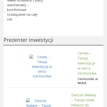
Garaż ocieplany z płyty
warstwowej –
komfortowe
rozwiązanie na cały
rok
Prezenter inwestycji
Cerelis –
Twoja
inwestycja
w sercu
Ciechocinka
Ciechocinek, ul.
Widok
Zacisze Bielany
– Twoje nowe
miejsce do