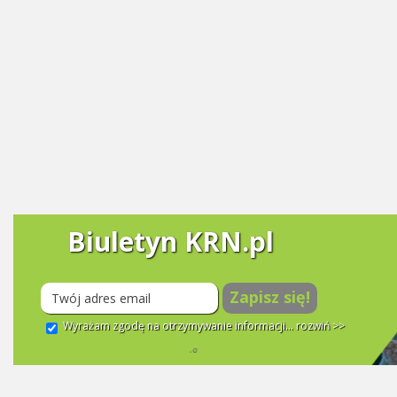
Biuletyn KRN.pl
Zapisz się!
Wyrażam zgodę na otrzymywanie informacji...
rozwiń >>