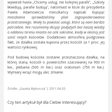
wywiesili hasła „Chcemy usług, nie kolejnej parafii”, „Szkoły
likwidują, parafie budują”, natomiast w liście do prezydenta
Pawła Adamowicza mieszkańcy napisali:
Kupując
mieszkania sprawdzaliśmy plan zagospodarowania
przestrzennego. Miały tu powstać usługi, które są nam bardzo
potrzebne. Nie rozumiemy decyzji podjętych bez naszej wiedzy
o oddaniu terenu miasta na cele sakralne, kiedy w okolicy jest
sześć innych kościołów
. Dodatkowo atmosferę podgrzewa
fakt, że działka została kupiona przez kościół za 1 proc. jej
wartości rynkowej.
Pod budowę kościoła zostanie przeznaczona działka, na
której staną: kościół o powierzchni szacowanej na 900 m
kw., plebania (500 m kw.) oraz oratorium (750 m kw.).
Wymiary wciąż mogą ulec zmianie.
Źródło: „Gazeta Wyborcza” | 2011-04-20
Czy ten artykuł był dla Ciebie interesujący?