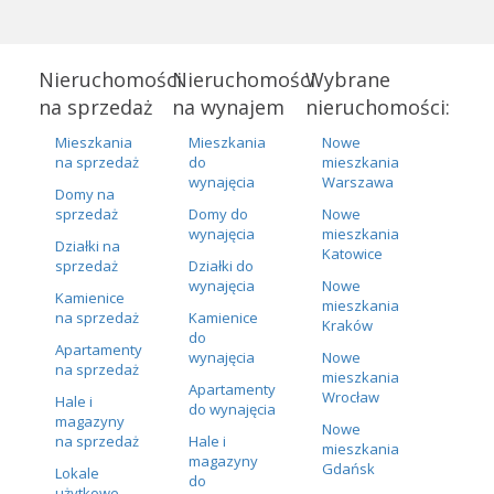
Nieruchomości
Nieruchomości
Wybrane
na sprzedaż
na wynajem
nieruchomości:
Mieszkania
Mieszkania
Nowe
na sprzedaż
do
mieszkania
wynajęcia
Warszawa
Domy na
sprzedaż
Domy do
Nowe
wynajęcia
mieszkania
Działki na
Katowice
sprzedaż
Działki do
wynajęcia
Nowe
Kamienice
mieszkania
na sprzedaż
Kamienice
Kraków
do
Apartamenty
wynajęcia
Nowe
na sprzedaż
mieszkania
Apartamenty
Wrocław
Hale i
do wynajęcia
magazyny
Nowe
na sprzedaż
Hale i
mieszkania
magazyny
Gdańsk
Lokale
do
użytkowe