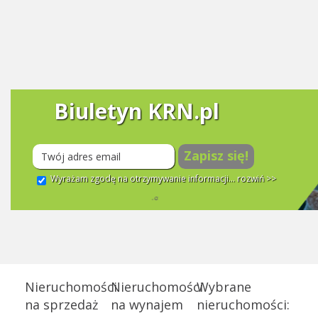
Biuletyn KRN.pl
Zapisz się!
Wyrażam zgodę na otrzymywanie informacji...
rozwiń >>
Nieruchomości
Nieruchomości
Wybrane
na sprzedaż
na wynajem
nieruchomości: