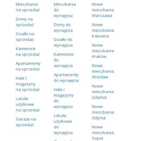
Mieszkania
Mieszkania
Nowe
na sprzedaż
do
mieszkania
wynajęcia
Warszawa
Domy na
sprzedaż
Domy do
Nowe
wynajęcia
mieszkania
Działki na
Katowice
sprzedaż
Działki do
wynajęcia
Nowe
Kamienice
mieszkania
na sprzedaż
Kamienice
Kraków
do
Apartamenty
wynajęcia
Nowe
na sprzedaż
mieszkania
Apartamenty
Wrocław
Hale i
do wynajęcia
magazyny
Nowe
na sprzedaż
Hale i
mieszkania
magazyny
Gdańsk
Lokale
do
użytkowe
wynajęcia
Nowe
na sprzedaż
mieszkania
Lokale
Gdynia
Garaże na
użytkowe
sprzedaż
do
Nowe
wynajęcia
mieszkania
Sopot