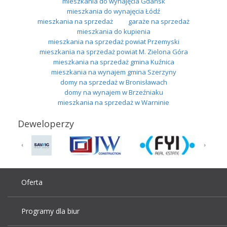
mieszkania do wynajęcia Gdańsk
mieszkania do wynajęcia Łódź
mieszkania na sprzedaż
garaże na sprzedaż
mieszkania do kupienia
mieszkania na sprzedaż powiat Przemyski
mieszkania na sprzedaż powiat M. Zielona Góra
mieszkania na sprzedaż gmina Kuźnica
mieszkania na wynajem gmina Szerzyny
domy na sprzedaż w Bronisławach
domy na wynajem w Brzeźniaku
mieszkania na sprzedaż w Warninie
Deweloperzy
Oferta
Programy dla biur