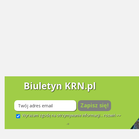
Biuletyn KRN.pl
Zapisz się!
Wyrażam zgodę na otrzymywanie informacji...
rozwiń >>