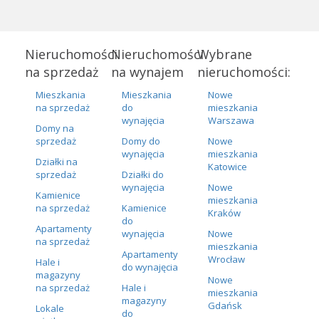
Nieruchomości
Nieruchomości
Wybrane
na sprzedaż
na wynajem
nieruchomości:
Mieszkania
Mieszkania
Nowe
na sprzedaż
do
mieszkania
wynajęcia
Warszawa
Domy na
sprzedaż
Domy do
Nowe
wynajęcia
mieszkania
Działki na
Katowice
sprzedaż
Działki do
wynajęcia
Nowe
Kamienice
mieszkania
na sprzedaż
Kamienice
Kraków
do
Apartamenty
wynajęcia
Nowe
na sprzedaż
mieszkania
Apartamenty
Wrocław
Hale i
do wynajęcia
magazyny
Nowe
na sprzedaż
Hale i
mieszkania
magazyny
Gdańsk
Lokale
do