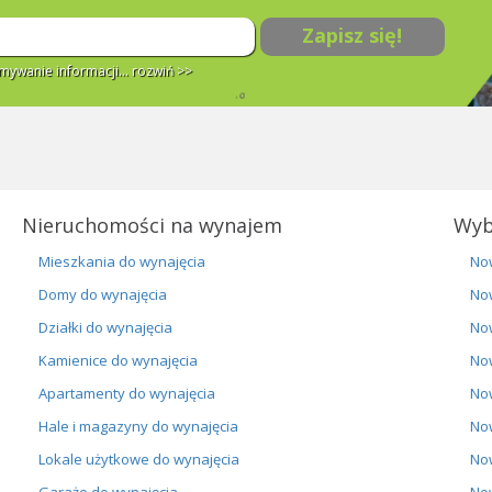
Zapisz się!
ywanie informacji...
rozwiń >>
Nieruchomości na wynajem
Wyb
Mieszkania do wynajęcia
No
Domy do wynajęcia
No
Działki do wynajęcia
No
Kamienice do wynajęcia
No
Apartamenty do wynajęcia
No
Hale i magazyny do wynajęcia
No
Lokale użytkowe do wynajęcia
No
Garaże do wynajęcia
No