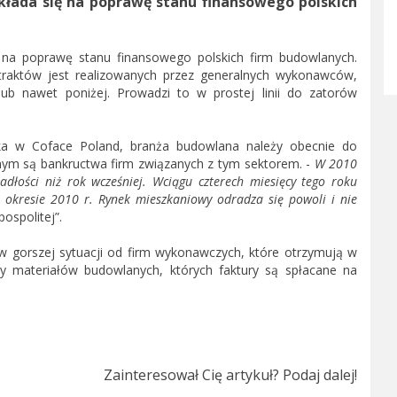
kłada się na poprawę stanu finansowego polskich
ę na poprawę stanu finansowego polskich firm budowlanych.
traktów jest realizowanych przez generalnych wykonawców,
lub nawet poniżej. Prowadzi to w prostej linii do zatorów
zyka w Coface Poland, branża budowlana należy obecnie do
nym są bankructwa firm związanych z tym sektorem. -
W 2010
dłości niż rok wcześniej. Wciągu czterech miesięcy tego roku
okresie 2010 r. Rynek mieszkaniowy odradza się powoli i nie
ospolitej”.
 w gorszej sytuacji od firm wykonawczych, które otrzymują w
cy materiałów budowlanych, których faktury są spłacane na
Zainteresował Cię artykuł? Podaj dalej!