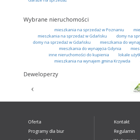
Wybrane nieruchomości
mieszkania na sprzedaż w Poznaniu
mie
mieszkania na sprzedaż w Gdańsku
domy na spr
domy na sprzedaż w Gdańsku
mieszkania do wynaj
mieszkania do wynajęcia Gdynia
mies
inne nieruchomości do kupienia
lokale uży
mieszkania na wynajem gmina Krzywda
Deweloperzy
Oferta
Kontakt
Programy dla biur
Regulamin