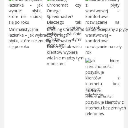
Minimalistyczna
Breitling Chronomat
Garaż ocieplany z płyty
łazienka – jak wybrać
czy Omega
warstwowej –
płytki, które nie znudzą
Speedmaster?
komfortowe
się po roku
Dlaczego tak wielu
rozwiązanie na cały
klientów wybiera
rok
właśnie między tymi
modelami
Jak biuro
nieruchomości
pozyskuje klientów z
internetu bez zimnych
telefonów