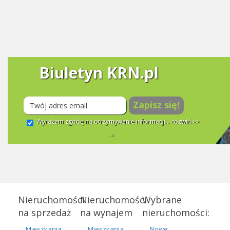
Biuletyn KRN.pl
Zapisz się!
Wyrażam zgodę na otrzymywanie informacji...
rozwiń >>
Nieruchomości
Nieruchomości
Wybrane
na sprzedaż
na wynajem
nieruchomości:
Mieszkania
Mieszkania
Nowe