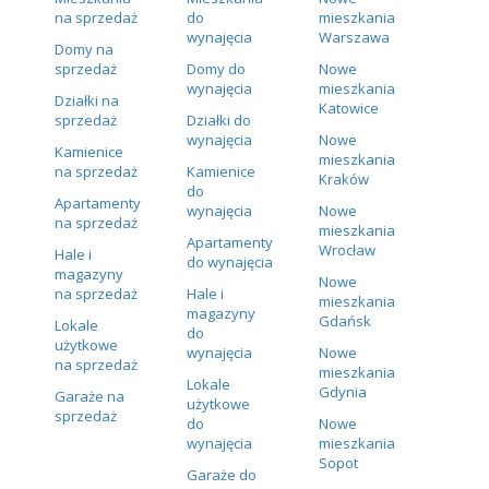
na sprzedaż
do
mieszkania
wynajęcia
Warszawa
Domy na
sprzedaż
Domy do
Nowe
wynajęcia
mieszkania
Działki na
Katowice
sprzedaż
Działki do
wynajęcia
Nowe
Kamienice
mieszkania
na sprzedaż
Kamienice
Kraków
do
Apartamenty
wynajęcia
Nowe
na sprzedaż
mieszkania
Apartamenty
Wrocław
Hale i
do wynajęcia
magazyny
Nowe
na sprzedaż
Hale i
mieszkania
magazyny
Gdańsk
Lokale
do
użytkowe
wynajęcia
Nowe
na sprzedaż
mieszkania
Lokale
Gdynia
Garaże na
użytkowe
sprzedaż
do
Nowe
wynajęcia
mieszkania
Sopot
Garaże do