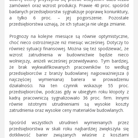
zamówień oraz wzrost produkcji. Prawie 40 proc. spośród
badanych przedsiębiorstw sygnalizuje poprawę koniunktury,
a tylko 6 proc. – jej pogorszenie. Pozostałe
przedsiębiorstwa uznają, że ich sytuacja nie ulega zmianie.
Prognozy na kolejne miesiące są równie optymistyczne,
choć nieco ostrożniejsze niż miesiąc wcześniej. Dotyczy to
również sytuacji finansowej. Można się też spodziewać, że
wzrost zatrudnienia w budownictwie będzie nieco
wolniejszy, aniżeli wcześniej przewidywano. Tym bardziej,
że brak wykwalifikowanych pracowników to według
przedsiębiorców z branży budowlanej najpoważniejsza (i
najczęściej wymieniana) bariera w prowadzeniu
działalności. Na ten czynnik wskazuje 55 proc.
przedsiębiorców, podczas gdy w ubiegłym roku kłopoty z
kadrą pracowniczą sygnalizowało 36 proc. firm. Innymi
równie istotnymi utrudnieniami są wysokie koszty
zatrudnienia oraz wysokie ceny materiałów budowlanych.
Spośród wszystkich utrudnień wymienianych przez
przedsiębiorstwa w skali roku najbardziej zwiększyła się
dotkliwość barier związanych właśnie z kosztami