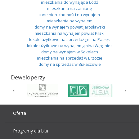
mieszkania do wynajęcia Łódź
mieszkania na zamianę
inne nieruchomości na wynajem
mieszkania na wynajem
domy na wynajem powiat Jarosławski
mieszkania na wynajem powiat Pilski
lokale użytkowe na sprzedaż gmina Pasłęk
lokale użytkowe na wynajem gmina Węgliniec
domy na wynajem w Sokołach
mieszkania na sprzedaż w Brzozie
domy na sprzedaż w Białaczowie
Deweloperzy
Oferta
Programy dla biur