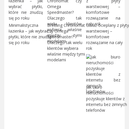
Minimalistyczna
Breitling Chronomat
Garaż ocieplany z płyty
łazienka – jak wybrać
czy Omega
warstwowej –
płytki, które nie znudzą
Speedmaster?
komfortowe
się po roku
Dlaczego tak wielu
rozwiązanie na cały
klientów wybiera
rok
właśnie między tymi
modelami
Jak biuro
nieruchomości
pozyskuje klientów z
internetu bez zimnych
telefonów