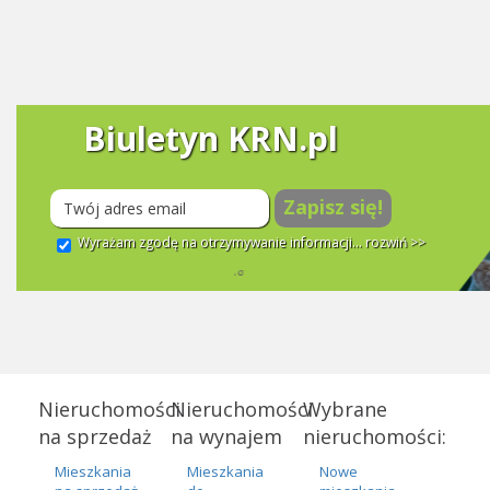
Biuletyn KRN.pl
Zapisz się!
Wyrażam zgodę na otrzymywanie informacji...
rozwiń >>
Nieruchomości
Nieruchomości
Wybrane
na sprzedaż
na wynajem
nieruchomości:
Mieszkania
Mieszkania
Nowe