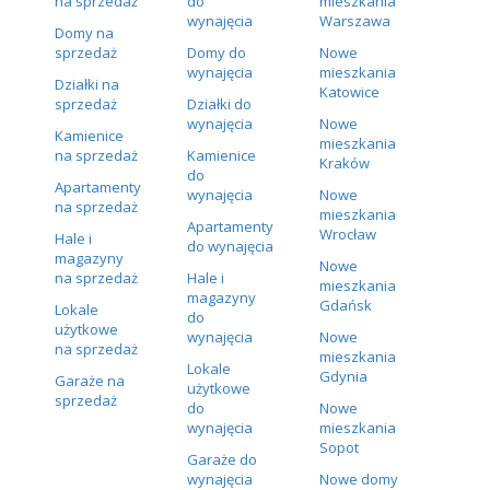
na sprzedaż
do
mieszkania
wynajęcia
Warszawa
Domy na
sprzedaż
Domy do
Nowe
wynajęcia
mieszkania
Działki na
Katowice
sprzedaż
Działki do
wynajęcia
Nowe
Kamienice
mieszkania
na sprzedaż
Kamienice
Kraków
do
Apartamenty
wynajęcia
Nowe
na sprzedaż
mieszkania
Apartamenty
Wrocław
Hale i
do wynajęcia
magazyny
Nowe
na sprzedaż
Hale i
mieszkania
magazyny
Gdańsk
Lokale
do
użytkowe
wynajęcia
Nowe
na sprzedaż
mieszkania
Lokale
Gdynia
Garaże na
użytkowe
sprzedaż
do
Nowe
wynajęcia
mieszkania
Sopot
Garaże do
wynajęcia
Nowe domy