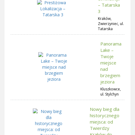
– Tatarska
3
Kraków,
Zwierzyniec, ul.
Tatarska
Panorama
Lake –
Twoje
miejsce
nad
brzegiem
jeziora
Kluszkowce,
ul. Stylchyn
Nowy bieg dla
historycznego
miejsca: od
Twierdzy
Kraków do