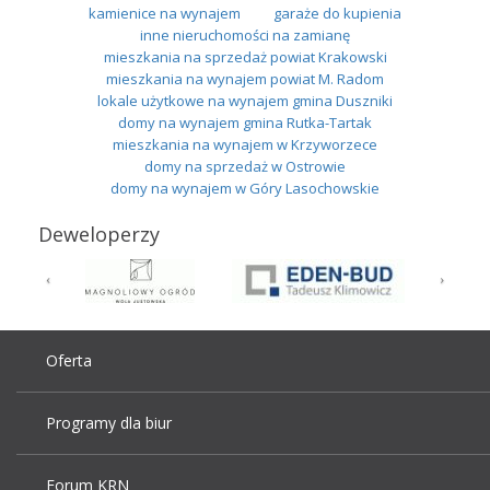
kamienice na wynajem
garaże do kupienia
inne nieruchomości na zamianę
mieszkania na sprzedaż powiat Krakowski
mieszkania na wynajem powiat M. Radom
lokale użytkowe na wynajem gmina Duszniki
domy na wynajem gmina Rutka-Tartak
mieszkania na wynajem w Krzyworzece
domy na sprzedaż w Ostrowie
domy na wynajem w Góry Lasochowskie
Deweloperzy
Oferta
Programy dla biur
Forum KRN