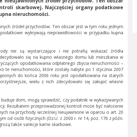
we nieujawnionych źródeł przychodów. Ten obszar
troli skarbowej. Najczęściej organy podatkowe
upna nieruchomości.
ionych źródeł przychodów. Ten obszar jest w tym roku jednym
ny podatkowe wykrywają nieprawidłowości w przypadku kupna
ody nie są wystarczające i nie potrafią wskazać źródła
b zdecydowało się na kupno własnego domu lub mieszkania w
otyczących opodatkowania odpłatnego zbycia nieruchomości –
 te nieruchomości, które zostały nabyte po 1 stycznia 2007
kupionych do końca 2006 roku jest opodatkowana na starych
rzystniejsze, wielu z nich zdecydowało się zakupić własne
toś buduje dom, mogą sprawdzić, czy podatnik w wykazywanych
cji. Rezultatem przeprowadzonej kontroli może być nałożenie
ych na przychody wcześniej nieujawnione w oparciu o art. 20
ym od osób fizycznych (Dz.U. z 2000 r. nr 14, poz. 176 z późn.
grożą także sankcje karne skarbowe.