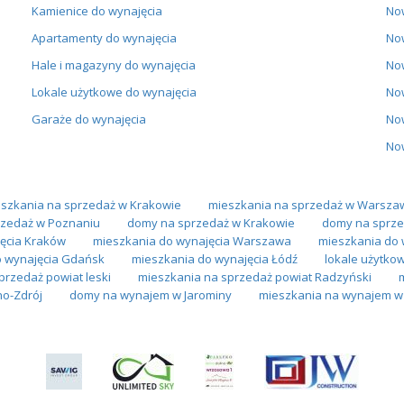
Kamienice do wynajęcia
No
Apartamenty do wynajęcia
No
Hale i magazyny do wynajęcia
No
Lokale użytkowe do wynajęcia
No
Garaże do wynajęcia
No
No
szkania na sprzedaż w Krakowie
mieszkania na sprzedaż w Warsza
zedaż w Poznaniu
domy na sprzedaż w Krakowie
domy na sprze
ęcia Kraków
mieszkania do wynajęcia Warszawa
mieszkania do 
o wynajęcia Gdańsk
mieszkania do wynajęcia Łódź
lokale użytko
rzedaż powiat leski
mieszkania na sprzedaż powiat Radzyński
o-Zdrój
domy na wynajem w Jarominy
mieszkania na wynajem w 