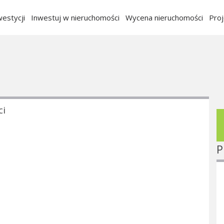
estycji
Inwestuj w nieruchomości
Wycena nieruchomości
Pro
ci
P