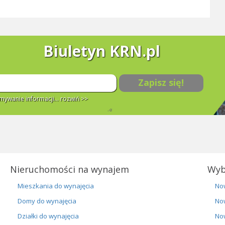
Biuletyn KRN.pl
Zapisz się!
ywanie informacji...
rozwiń >>
Nieruchomości na wynajem
Wyb
Mieszkania do wynajęcia
No
Domy do wynajęcia
No
Działki do wynajęcia
No