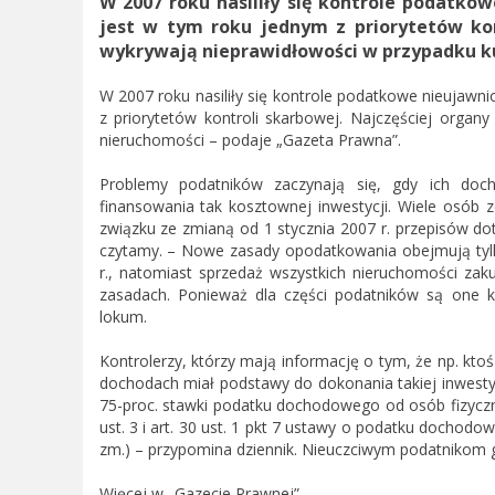
W 2007 roku nasiliły się kontrole podatko
jest w tym roku jednym z priorytetów kon
wykrywają nieprawidłowości w przypadku k
W 2007 roku nasiliły się kontrole podatkowe nieujawn
z priorytetów kontroli skarbowej. Najczęściej orga
nieruchomości – podaje „Gazeta Prawna”.
Problemy podatników zaczynają się, gdy ich doch
finansowania tak kosztownej inwestycji. Wiele osó
związku ze zmianą od 1 stycznia 2007 r. przepisów d
czytamy. – Nowe zasady opodatkowania obejmują tylko
r., natomiast sprzedaż wszystkich nieruchomości za
zasadach. Ponieważ dla części podatników są one ko
lokum.
Kontrolerzy, którzy mają informację o tym, że np. k
dochodach miał podstawy do dokonania takiej inwesty
75-proc. stawki podatku dochodowego od osób fizyczn
ust. 3 i art. 30 ust. 1 pkt 7 ustawy o podatku dochodow
zm.) – przypomina dziennik. Nieuczciwym podatnikom 
Więcej w „Gazecie Prawnej”.