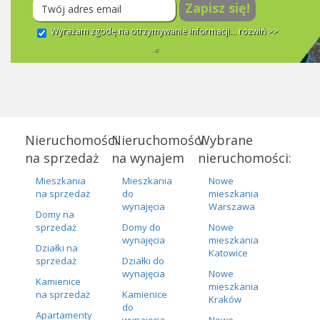
Zapisz się!
Wyrażam zgodę na otrzymywanie informacji...
rozwiń >>
Nieruchomości
Nieruchomości
Wybrane
na sprzedaż
na wynajem
nieruchomości:
Mieszkania
Mieszkania
Nowe
na sprzedaż
do
mieszkania
wynajęcia
Warszawa
Domy na
sprzedaż
Domy do
Nowe
wynajęcia
mieszkania
Działki na
Katowice
sprzedaż
Działki do
wynajęcia
Nowe
Kamienice
mieszkania
na sprzedaż
Kamienice
Kraków
do
Apartamenty
wynajęcia
Nowe