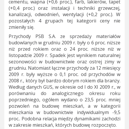
cementu, wapna (+0,6 proc.), farb, lakierów, tapet
(+0,4 proc.) oraz instalacji i techniki grzewczej,
kanalizacji, odwodnień, wentylacji (+0,2 proc.). W
pozostałych 4 grupach tej kategorii ceny nie
zmieniły się.
Przychody PSB S.A. ze sprzedaży materiałów
budowlanych w grudniu 2009 r. były o 6 proc. niższe
niż przed rokiem oraz o 24 proc. niższe niż w
listopadzie 2009 r. Spadek jest wynikiem naturalnej
sezonowości w budownictwie oraz ostrej zimy w
grudniu. Natomiast łączne przychody za 12 miesięcy
2009 r. były wyższe o 0,1 proc. od przychodów w
2008 r., który był bardzo dobrym rokiem dla branży.
Według danych GUS, w okresie od I do XI 2009 r., w
porównaniu do analogicznego okresu roku
poprzedniego, ogółem wydano o 23,5 proc. mniej
pozwoleń na budowę mieszkań, a w kategorii
mieszkania w budownictwie indywidualnym -9,5
proc.. Podobna relacja między dynamikami zachodzi
w zakresie
mieszkań, których budowę rozpoczęto.