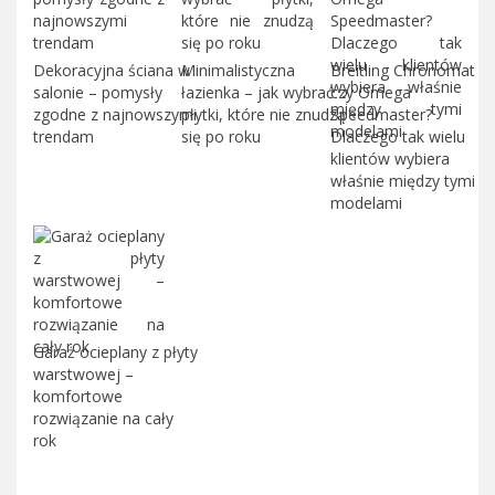
Dekoracyjna ściana w
Minimalistyczna
Breitling Chronomat
salonie – pomysły
łazienka – jak wybrać
czy Omega
zgodne z najnowszymi
płytki, które nie znudzą
Speedmaster?
trendam
się po roku
Dlaczego tak wielu
klientów wybiera
właśnie między tymi
modelami
Garaż ocieplany z płyty
warstwowej –
komfortowe
rozwiązanie na cały
rok