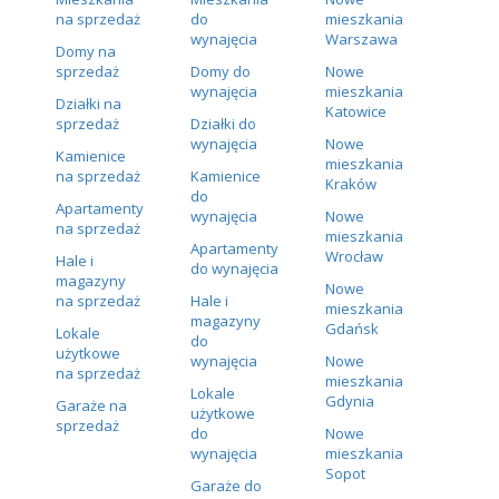
na sprzedaż
do
mieszkania
wynajęcia
Warszawa
Domy na
sprzedaż
Domy do
Nowe
wynajęcia
mieszkania
Działki na
Katowice
sprzedaż
Działki do
wynajęcia
Nowe
Kamienice
mieszkania
na sprzedaż
Kamienice
Kraków
do
Apartamenty
wynajęcia
Nowe
na sprzedaż
mieszkania
Apartamenty
Wrocław
Hale i
do wynajęcia
magazyny
Nowe
na sprzedaż
Hale i
mieszkania
magazyny
Gdańsk
Lokale
do
użytkowe
wynajęcia
Nowe
na sprzedaż
mieszkania
Lokale
Gdynia
Garaże na
użytkowe
sprzedaż
do
Nowe
wynajęcia
mieszkania
Sopot
Garaże do