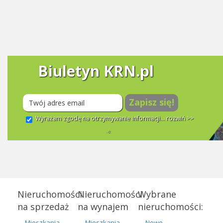
Biuletyn KRN.pl
Zapisz się!
Wyrażam zgodę na otrzymywanie informacji...
rozwiń >>
Nieruchomości
Nieruchomości
Wybrane
na sprzedaż
na wynajem
nieruchomości:
Mieszkania
Mieszkania
Nowe