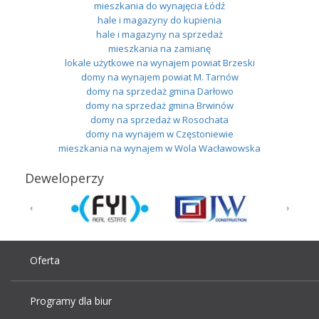
mieszkania do wynajęcia Łódź
hale i magazyny do kupienia
hale i magazyny na sprzedaż
mieszkania na zamianę
lokale użytkowe na wynajem powiat Brzeski
domy na wynajem powiat M. Tarnów
domy na sprzedaż gmina Darłowo
domy na sprzedaż gmina Brwinów
domy na sprzedaż w Rosochata
domy na wynajem w Częstoniewie
mieszkania na wynajem w Wola Wacławowska
Deweloperzy
Oferta
Programy dla biur