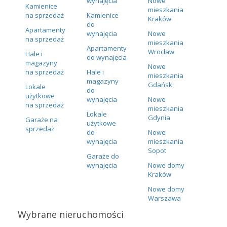
wynajęcia
Nowe
Kamienice
mieszkania
na sprzedaż
Kamienice
Kraków
do
Apartamenty
wynajęcia
Nowe
na sprzedaż
mieszkania
Apartamenty
Wrocław
Hale i
do wynajęcia
magazyny
Nowe
na sprzedaż
Hale i
mieszkania
magazyny
Gdańsk
Lokale
do
użytkowe
wynajęcia
Nowe
na sprzedaż
mieszkania
Lokale
Gdynia
Garaże na
użytkowe
sprzedaż
do
Nowe
wynajęcia
mieszkania
Sopot
Garaże do
wynajęcia
Nowe domy
Kraków
Nowe domy
Warszawa
Wybrane nieruchomości