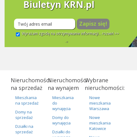
Biuletyn KRN.pl
Zapisz się!
Wyrażam zgodę na otrzymywanie informacji...
rozwiń >>
Nieruchomości
Nieruchomości
Wybrane
na sprzedaż
na wynajem
nieruchomości:
Mieszkania
Mieszkania
Nowe
na sprzedaż
do
mieszkania
wynajęcia
Warszawa
Domy na
sprzedaż
Domy do
Nowe
wynajęcia
mieszkania
Działki na
Katowice
sprzedaż
Działki do