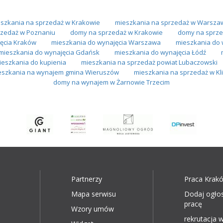
szkania na sprzedaż w Krakowie
mieszkania na sprzedaż w Warsza
zedaż w Poznaniu
domy na sprzedaż w Krakowie
domy na sprze
ęcia Kraków
mieszkania do wynajęcia Warszawa
mieszkania do 
mieszkania do wynajęcia Gdańsk
mieszkania do wynajęcia Łódź
ieszkania do kupienia
mieszkania na sprzedaż powiat Lubaczowski
eszkania na wynajem gmina Wieruszów
mieszkania na sprzedaż w Kl
domy na wynajem w Żarnowie Trzecim
Partnerzy
Praca Krak
Mapa serwisu
Dodaj ogło
pracę
Wzory umów
rekrutacja w