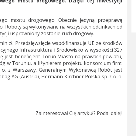
wego mostu drogowego. Dzięki tej inwestycji
ego mostu drogowego. Obecnie jedyną przeprawą
ego. Roboty są wykonywane na wszystkich odcinkach od
estycji usprawniony zostanie ruch drogowy.
mln zł. Przedsięwzięcie współfinansuje UE ze środków
yjnego Infrastruktura i Środowisko w wysokości 327
ę jest: beneficjent Toruń Miasto na prawach powiatu,
óg w Toruniu, a Iiżynierem projektu konsorcjum firm:
o. o. z Warszawy. Generalnym Wykonawcą Robót jest
rabag AG (Austria), Hermann Kirchner Polska sp. z o. o.
Zainteresował Cię artykuł? Podaj dalej!