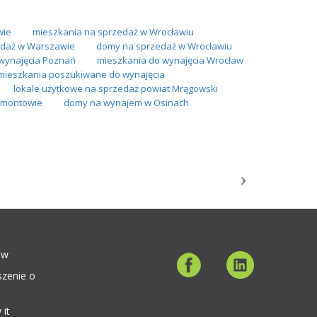
wie
mieszkania na sprzedaż w Wrocławiu
daż w Warszawie
domy na sprzedaż w Wrocławiu
wynajęcia Poznań
mieszkania do wynajęcia Wrocław
mieszkania poszukiwane do wynajęcia
lokale użytkowe na sprzedaż powiat Mrągowski
imontowie
domy na wynajem w Osinach
ów
szenie o
 it