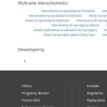
Wybrane nieruchomości
mieszkania na sprzedaż w Poznaniu
mie
mieszkania na sprzedaż w Gdańsku
domy na spr
domy na sprzedaż w Gdańsku
mieszkania do wynaj
mieszkania do wynajęcia Gdynia
lokale użytkowe poszukiwane do wynajęcia
m
domy na wynajem gmina Stary Sącz
mi
Deweloperzy
Oferta
Kontakt
Programy dla biur
Regulamin
Forum KRN
Wydarzenia