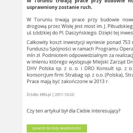
W Toruniu trwają prace przy budowie no
usprawniony zostanie ruch.
W Toruniu trwają prace przy budowie now
drogową przez Wisłę jest most im. J. Piłsudski
ul. Łódzkiej do Pl. Daszyńskiego. Dzięki tej inw
Całkowity koszt inwestycji wyniesie ponad 753 
Funduszu Spójności w ramach Programu Operac
mln zł. Podmiotem odpowiedzialnym za realizacj
w imieniu którego występuje Miejski Zarząd Dr
DHV Polska sp. z o. o. i DRO Konsult sp. z 
konsorcjum firm: Strabag sp. z o.o. (Polska), St
Prace mają być zakończone w 2013 r.
Źródło: KRN.pl | 2011-10-20
Czy ten artykuł był dla Ciebie interesujący?
powrót do listy wiadomości