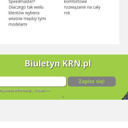
Speedmaster?
komfortowe
Dlaczego tak wielu
rozwiązanie na cały
klientów wybiera
rok
właśnie między tymi
modelami
Biuletyn KRN.pl
Zapisz się!
ywanie informacji...
rozwiń >>