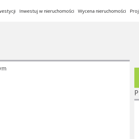
estycji
Inwestuj w nieruchomości
Wycena nieruchomości
Pro
nym
P