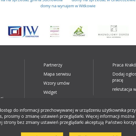
domy na wynajem w Witkowie
Partnerzy
Praca Krak
Mapa serwisu
Dodaj ogło
pracę
Wzory umów
rekrutacja w
Widget
ci
ęp do informacji przechowywanej w urządzeniu użytkownika przy wyk
, prosimy o zmianę ustawień przeglądarki. Więcej informacji można 
ej strony bez zmiany ustawień przeglądarki akceptują Państwo korzys