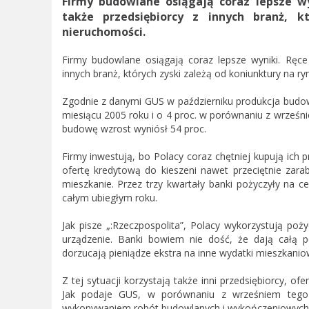
Firmy budowlane osiągają coraz lepsze wy
także przedsiębiorcy z innych branż, k
nieruchomości.
Firmy budowlane osiągają coraz lepsze wyniki. Ręce 
innych branż, których zyski zależą od koniunktury na r
Zgodnie z danymi GUS w październiku produkcja bud
miesiącu 2005 roku i o 4 proc. w porównaniu z wrześn
budowę wzrost wyniósł 54 proc.
Firmy inwestują, bo Polacy coraz chętniej kupują ich 
ofertę kredytową do kieszeni nawet przeciętnie zara
mieszkanie. Przez trzy kwartały banki pożyczyły na c
całym ubiegłym roku.
Jak pisze „:Rzeczpospolita”, Polacy wykorzystują p
urządzenie. Banki bowiem nie dość, że dają całą p
dorzucają pieniądze ekstra na inne wydatki mieszkanio
Z tej sytuacji korzystają także inni przedsiębiorcy, 
Jak podaje GUS, w porównaniu z wrześniem tego r
wykonywaniem robót budowlanych i wykończeniowych, 