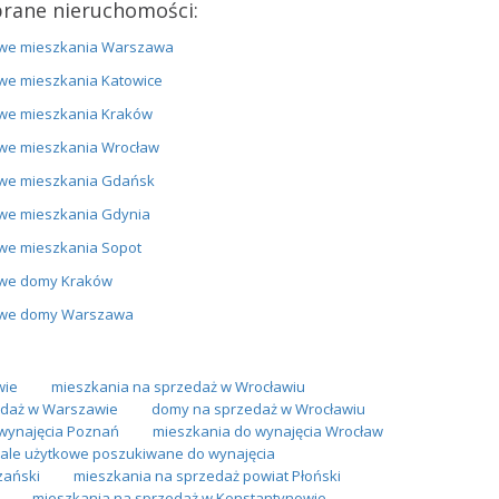
rane nieruchomości:
we mieszkania Warszawa
we mieszkania Katowice
we mieszkania Kraków
we mieszkania Wrocław
we mieszkania Gdańsk
we mieszkania Gdynia
we mieszkania Sopot
we domy Kraków
we domy Warszawa
wie
mieszkania na sprzedaż w Wrocławiu
daż w Warszawie
domy na sprzedaż w Wrocławiu
wynajęcia Poznań
mieszkania do wynajęcia Wrocław
kale użytkowe poszukiwane do wynajęcia
zański
mieszkania na sprzedaż powiat Płoński
mieszkania na sprzedaż w Konstantynowie