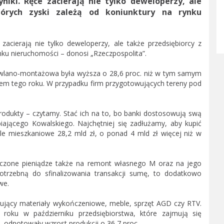
niki. Ręce zacierają nie tylko deweloperzy, ale
tórych zyski zależą od koniunktury na rynku
zacierają nie tylko deweloperzy, ale także przedsiębiorcy z
ynku nieruchomości – donosi „Rzeczpospolita”.
owlano-montażowa była wyższa o 28,6 proc. niż w tym samym
iem tego roku. W przypadku firm przygotowujących tereny pod
produkty – czytamy. Stać ich na to, bo banki dostosowują swą
biającego Kowalskiego. Najchętniej się zadłużamy, aby kupić
ele mieszkaniowe 28,2 mld zł, o ponad 4 mld zł więcej niż w
ożyczone pieniądze także na remont własnego M oraz na jego
otrzebną do sfinalizowania transakcji sumę, to dodatkowo
we.
oferujący materiały wykończeniowe, meble, sprzęt AGD czy RTV.
oku w październiku przedsiębiorstwa, które zajmują się
odnotowały wzrost produkcji o 36,7 proc.