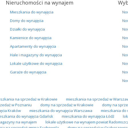
Nieruchomości na wynajem
Wyb
Mieszkania do wynajęcia
No
Domy do wynajęcia
No
Działki do wynajęcia
No
Kamienice do wynajęcia
No
Apartamenty do wynajęcia
No
Hale i magazyny do wynajęcia
No
Lokale użytkowe do wynajęcia
No
Garaże do wynajęcia
No
No
szkania na sprzedaż w Krakowie
mieszkania na sprzedaż w Warsza
zedaż w Poznaniu
domy na sprzedaż w Krakowie
domy na sprze
ęcia Kraków
mieszkania do wynajęcia Warszawa
mieszkania do 
eszkania do wynajęcia Gdańsk
mieszkania do wynajęcia Łódź
lo
 magazyny na wynajem
lokale użytkowe na wynajem powiat Radomszc
nia na sprzedaż gmina Suchowola
domy na sprzedaż w Graboszewie