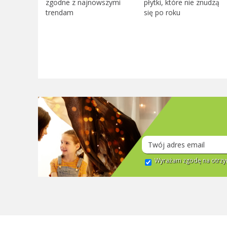
zgodne z najnowszymi
płytki, które nie znudzą
trendam
się po roku
Wyrażam zgodę na otrzym