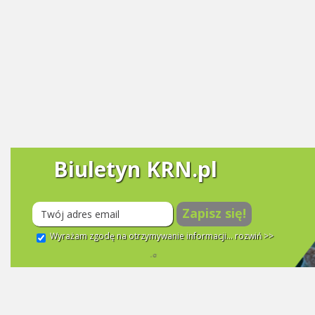
Biuletyn KRN.pl
Zapisz się!
Wyrażam zgodę na otrzymywanie informacji...
rozwiń >>