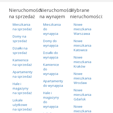
Nieruchomości
Nieruchomości
Wybrane
na sprzedaż
na wynajem
nieruchomości:
Mieszkania
Mieszkania
Nowe
na sprzedaż
do
mieszkania
wynajęcia
Warszawa
Domy na
sprzedaż
Domy do
Nowe
wynajęcia
mieszkania
Działki na
Katowice
sprzedaż
Działki do
wynajęcia
Nowe
Kamienice
mieszkania
na sprzedaż
Kamienice
Kraków
do
Apartamenty
wynajęcia
Nowe
na sprzedaż
mieszkania
Apartamenty
Wrocław
Hale i
do wynajęcia
magazyny
Nowe
na sprzedaż
Hale i
mieszkania
magazyny
Gdańsk
Lokale
do
użytkowe
wynajęcia
Nowe
na sprzedaż
mieszkania