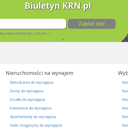
Biuletyn KRN.pl
Zapisz się!
ywanie informacji...
rozwiń >>
Nieruchomości na wynajem
Wyb
Mieszkania do wynajęcia
No
Domy do wynajęcia
No
Działki do wynajęcia
No
Kamienice do wynajęcia
No
Apartamenty do wynajęcia
No
Hale i magazyny do wynajęcia
No