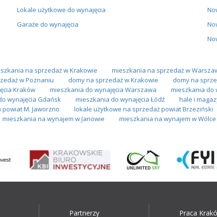
Lokale użytkowe do wynajęcia
No
Garaże do wynajęcia
No
No
szkania na sprzedaż w Krakowie
mieszkania na sprzedaż w Warsza
zedaż w Poznaniu
domy na sprzedaż w Krakowie
domy na sprze
ęcia Kraków
mieszkania do wynajęcia Warszawa
mieszkania do 
do wynajęcia Gdańsk
mieszkania do wynajęcia Łódź
hale i maga
 powiat M. Jaworzno
lokale użytkowe na sprzedaż powiat Brzeziński
mieszkania na wynajem w Janowie
mieszkania na wynajem w Wólce 
Partnerzy
Praca Krak