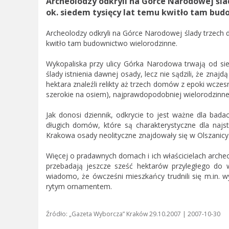
Archeolodzy odkryli na Górce Narodowej śl
ok. siedem tysięcy lat temu kwitło tam bud
Archeolodzy odkryli na Górce Narodowej ślady trzech 
kwitło tam budownictwo wielorodzinne.
Wykopaliska przy ulicy Górka Narodowa trwają od sier
ślady istnienia dawnej osady, lecz nie sądzili, że znaj
hektara znaleźli relikty aż trzech domów z epoki wczesn
szerokie na osiem), najprawdopodobniej wielorodzinne. Ś
Jak donosi dziennik, odkrycie to jest ważne dla bada
długich domów, które są charakterystyczne dla najst
Krakowa osady neolityczne znajdowały się w Olszanicy
Więcej o pradawnych domach i ich właścicielach archeol
przebadają jeszcze sześć hektarów przyległego do 
wiadomo, że ówcześni mieszkańcy trudnili się m.in. w
rytym ornamentem.
Źródło: „Gazeta Wyborcza” Kraków 29.10.2007 | 2007-10-30