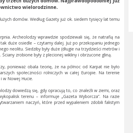
ady trzech dużych domów. Najprawdopodobniej już
ownictwo wielorodzinne.
dużych domów. Według Gazety już ok. siedem tysięcy lat temu
pnia. Archeolodzy wprawdzie spodziewali się, że natrafią na
dą tak duże osiedle – czytamy dalej. Już po przekopaniu jednego
ego neolitu. Siedziby były duże (długie na trzydzieści metrów i
ciany zrobione były z plecionej wikliny i obrzucone gliną.
czy, ponieważ obala teorię, że na północ od Karpat nie było
arszych społeczności rolniczych w całej Europie. Na terenie
 i w Nowej Hucie.
odzy dowiedzą się, gdy opracują to, co znaleźli w ziemi, oraz
wykopalisk terenu – informuje „Gazeta Wyborcza”. Na razie
ytwarzaniem naczyń, które przed wypaleniem zdobili falistym