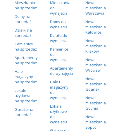
Mieszkania
Mieszkania
Nowe
na sprzedaż
do
mieszkania
wynajęcia
Warszawa
Domy na
sprzedaż
Domy do
Nowe
wynajęcia
mieszkania
Działki na
Katowice
sprzedaż
Działki do
wynajęcia
Nowe
Kamienice
mieszkania
na sprzedaż
Kamienice
Kraków
do
Apartamenty
wynajęcia
Nowe
na sprzedaż
mieszkania
Apartamenty
Wrocław
Hale i
do wynajęcia
magazyny
Nowe
na sprzedaż
Hale i
mieszkania
magazyny
Gdańsk
Lokale
do
użytkowe
wynajęcia
Nowe
na sprzedaż
mieszkania
Lokale
Gdynia
Garaże na
użytkowe
sprzedaż
do
Nowe
wynajęcia
mieszkania
Sopot
Garaże do