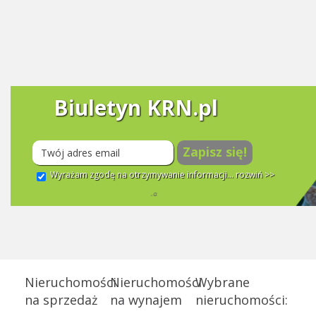
Biuletyn KRN.pl
Zapisz się!
Wyrażam zgodę na otrzymywanie informacji...
rozwiń >>
Nieruchomości
Nieruchomości
Wybrane
na sprzedaż
na wynajem
nieruchomości: