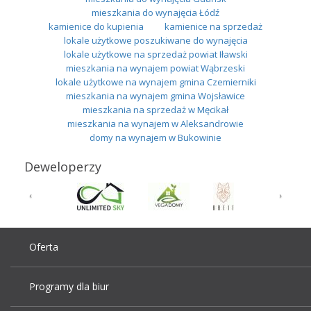
mieszkania do wynajęcia Łódź
kamienice do kupienia
kamienice na sprzedaż
lokale użytkowe poszukiwane do wynajęcia
lokale użytkowe na sprzedaż powiat Iławski
mieszkania na wynajem powiat Wąbrzeski
lokale użytkowe na wynajem gmina Czemierniki
mieszkania na wynajem gmina Wojsławice
mieszkania na sprzedaż w Męcikał
mieszkania na wynajem w Aleksandrowie
domy na wynajem w Bukowinie
Deweloperzy
Oferta
Programy dla biur