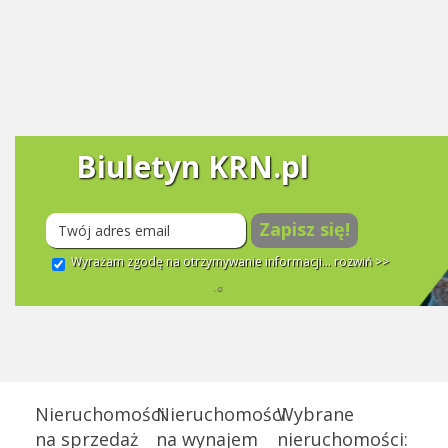
Biuletyn KRN.pl
Zapisz się!
Wyrażam zgodę na otrzymywanie informacji...
rozwiń >>
Nieruchomości
Nieruchomości
Wybrane
na sprzedaż
na wynajem
nieruchomości: