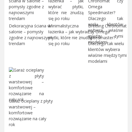
Dekoracyjna ściana w
Minimalistyczna
Breitling Chronomat
salonie – pomysły
łazienka – jak wybrać
czy Omega
zgodne z najnowszymi
płytki, które nie znudzą
Speedmaster?
trendam
się po roku
Dlaczego tak wielu
klientów wybiera
właśnie między tymi
modelami
Garaż ocieplany z płyty
warstwowej –
komfortowe
rozwiązanie na cały
rok