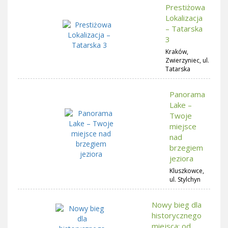
Prestiżowa
Lokalizacja
– Tatarska
3
Kraków,
Zwierzyniec, ul.
Tatarska
Panorama
Lake –
Twoje
miejsce
nad
brzegiem
jeziora
Kluszkowce,
ul. Stylchyn
Nowy bieg dla
historycznego
miejsca: od