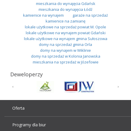
mieszkania do wynajęcia Gdańsk
mieszkania do wynajęcia Łódź
kamienice na wynajem
garaże na sprzedaż
kamienice na zamianę
lokale użytkowe na sprzedaż powiat M. Opole
lokale użytkowe na wynajem powiat Gdański
lokale użytkowe na wynajem gmina Sułoszowa
domy na sprzedaż gmina Orla
domy na wynajem w Wiklinie
domy na sprzedaż w Kolonia Janowska
mieszkania na sprzedaż w Józefowie
Deweloperzy
Oferta
Programy dla biur