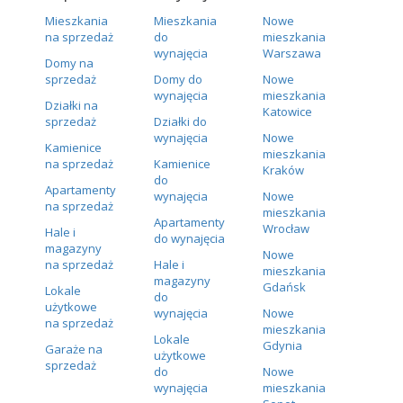
Mieszkania
Mieszkania
Nowe
na sprzedaż
do
mieszkania
wynajęcia
Warszawa
Domy na
sprzedaż
Domy do
Nowe
wynajęcia
mieszkania
Działki na
Katowice
sprzedaż
Działki do
wynajęcia
Nowe
Kamienice
mieszkania
na sprzedaż
Kamienice
Kraków
do
Apartamenty
wynajęcia
Nowe
na sprzedaż
mieszkania
Apartamenty
Wrocław
Hale i
do wynajęcia
magazyny
Nowe
na sprzedaż
Hale i
mieszkania
magazyny
Gdańsk
Lokale
do
użytkowe
wynajęcia
Nowe
na sprzedaż
mieszkania
Lokale
Gdynia
Garaże na
użytkowe
sprzedaż
do
Nowe
wynajęcia
mieszkania